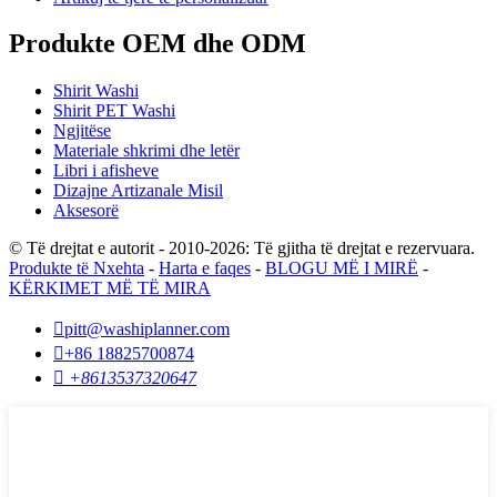
Produkte OEM dhe ODM
Shirit Washi
Shirit PET Washi
Ngjitëse
Materiale shkrimi dhe letër
Libri i afisheve
Dizajne Artizanale Misil
Aksesorë
© Të drejtat e autorit - 2010-2026: Të gjitha të drejtat e rezervuara.
Produkte të Nxehta
-
Harta e faqes
-
BLOGU MË I MIRË
-
KËRKIMET MË TË MIRA

pitt@washiplanner.com

+86 18825700874

+8613537320647