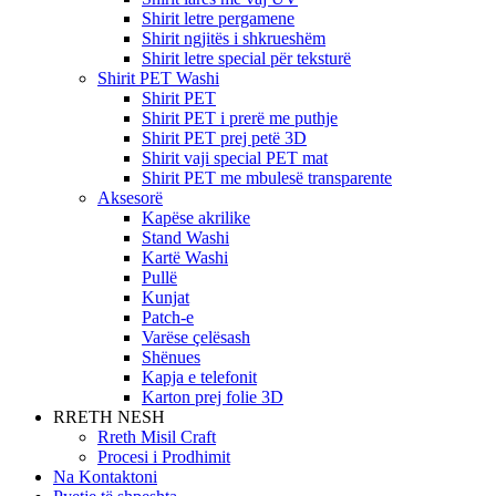
Shirit letre pergamene
Shirit ngjitës i shkrueshëm
Shirit letre special për teksturë
Shirit PET Washi
Shirit PET
Shirit PET i prerë me puthje
Shirit PET prej petë 3D
Shirit vaji special PET mat
Shirit PET me mbulesë transparente
Aksesorë
Kapëse akrilike
Stand Washi
Kartë Washi
Pullë
Kunjat
Patch-e
Varëse çelësash
Shënues
Kapja e telefonit
Karton prej folie 3D
RRETH NESH
Rreth Misil Craft
Procesi i Prodhimit
Na Kontaktoni