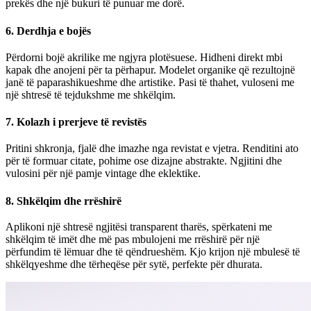
prekës dhe një bukuri të punuar me dorë.
6. Derdhja e bojës
Përdorni bojë akrilike me ngjyra plotësuese. Hidheni direkt mbi
kapak dhe anojeni për ta përhapur. Modelet organike që rezultojnë
janë të paparashikueshme dhe artistike. Pasi të thahet, vuloseni me
një shtresë të tejdukshme me shkëlqim.
7. Kolazh i prerjeve të revistës
Pritini shkronja, fjalë dhe imazhe nga revistat e vjetra. Renditini ato
për të formuar citate, pohime ose dizajne abstrakte. Ngjitini dhe
vulosini për një pamje vintage dhe eklektike.
8. Shkëlqim dhe rrëshirë
Aplikoni një shtresë ngjitësi transparent tharës, spërkateni me
shkëlqim të imët dhe më pas mbulojeni me rrëshirë për një
përfundim të lëmuar dhe të qëndrueshëm. Kjo krijon një mbulesë të
shkëlqyeshme dhe tërheqëse për sytë, perfekte për dhurata.