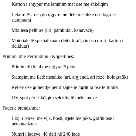
Karton i shtypur me laminim mat ose me shkëlqim
Lëkurë PU në çdo ngjyrë me fletë metalike ose logo të
stampuara
Mbulesa pëlhure (liri, pambuku, kanavacë)
Materiale të specializuara (letër kraft, rimeso druri, karton i
ricikluar)
Printimi dhe Përfundimi i Kopertinës:
Printim dixhital me ngjyra të plota
Stampim me fletë metalike (ari, argjendi, ari rozë, holografik)
Reliev ose gdhendje për dizajne të ngritura ose të futura
UV spot për shkëlqim selektiv të theksimeve
Faqet e brendshme:
Lloji i letrës: me vija, bosh, rrjetë me pika, grafik ose i
personalizuar
Numri i faqeve: 48 deri në 240 faqe