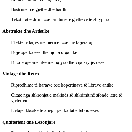
Ilustrime me gjethe dhe hardhi
Teksturat e drurit ose printimet e gjetheve të shtypura
Abstrakte dhe Artistike
Efektet e larjes me mermer ose me bojëra uji
Bojë spërkatëse dhe njolla organike
Blloqe gjeometrike me ngjyra dhe vija kryqëzuese
Vintage dhe Retro
Riprodhime të hartave ose kopertinave të librave antikë
Citate nga shkronjat e makinës së shkrimit në sfonde letre të
vjetëruar
Detajet klasike të xhepit për kartat e bibliotekës
Çuditërisht dhe Lozonjare