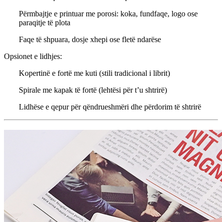
Përmbajtje e printuar me porosi: koka, fundfaqe, logo ose
paraqitje të plota
Faqe të shpuara, dosje xhepi ose fletë ndarëse
Opsionet e lidhjes:
Kopertinë e fortë me kuti (stili tradicional i librit)
Spirale me kapak të fortë (lehtësi për t’u shtrirë)
Lidhëse e qepur për qëndrueshmëri dhe përdorim të shtrirë