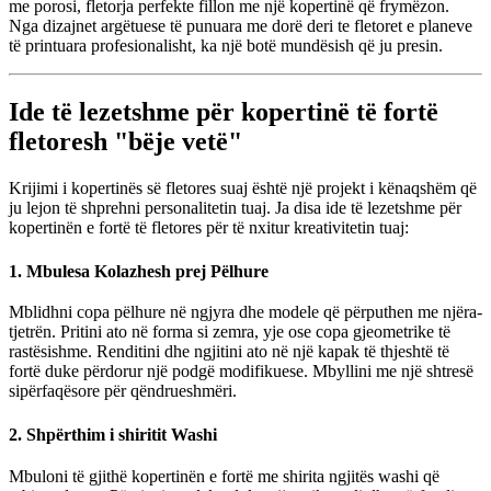
me porosi, fletorja perfekte fillon me një kopertinë që frymëzon.
Nga dizajnet argëtuese të punuara me dorë deri te fletoret e planeve
të printuara profesionalisht, ka një botë mundësish që ju presin.
Ide të lezetshme për kopertinë të fortë
fletoresh "bëje vetë"
Krijimi i kopertinës së fletores suaj është një projekt i kënaqshëm që
ju lejon të shprehni personalitetin tuaj. Ja disa ide të lezetshme për
kopertinën e fortë të fletores për të nxitur kreativitetin tuaj:
1. Mbulesa Kolazhesh prej Pëlhure
Mblidhni copa pëlhure në ngjyra dhe modele që përputhen me njëra-
tjetrën. Pritini ato në forma si zemra, yje ose copa gjeometrike të
rastësishme. Renditini dhe ngjitini ato në një kapak të thjeshtë të
fortë duke përdorur një podgë modifikuese. Mbyllini me një shtresë
sipërfaqësore për qëndrueshmëri.
2. Shpërthim i shiritit Washi
Mbuloni të gjithë kopertinën e fortë me shirita ngjitës washi që