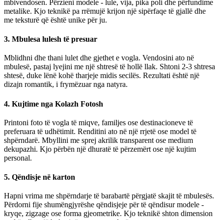
mbivendosen. Përzieni modele - lule, vija, pika poli dhe përfundime
metalike. Kjo teknikë pa rrëmujë krijon një sipërfaqe të gjallë dhe
me teksturë që është unike për ju.
3. Mbulesa lulesh të presuar
Mblidhni dhe thani lulet dhe gjethet e vogla. Vendosini ato në
mbulesë, pastaj lyejini me një shtresë të hollë llak. Shtoni 2-3 shtresa
shtesë, duke lënë kohë tharjeje midis secilës. Rezultati është një
dizajn romantik, i frymëzuar nga natyra.
4. Kujtime nga Kolazh Fotosh
Printoni foto të vogla të miqve, familjes ose destinacioneve të
preferuara të udhëtimit. Renditini ato në një rrjetë ose model të
shpërndarë. Mbyllini me sprej akrilik transparent ose medium
dekupazhi. Kjo përbën një dhuratë të përzemërt ose një kujtim
personal.
5. Qëndisje në karton
Hapni vrima me shpërndarje të barabartë përgjatë skajit të mbulesës.
Përdorni fije shumëngjyrëshe qëndisjeje për të qëndisur modele -
kryqe, zigzage ose forma gjeometrike. Kjo teknikë shton dimension