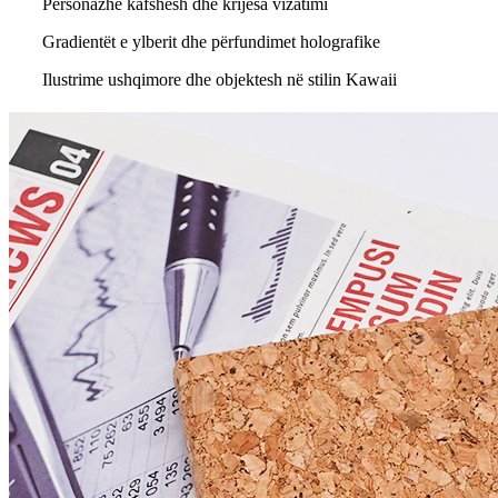
Personazhe kafshësh dhe krijesa vizatimi
Gradientët e ylberit dhe përfundimet holografike
Ilustrime ushqimore dhe objektesh në stilin Kawaii