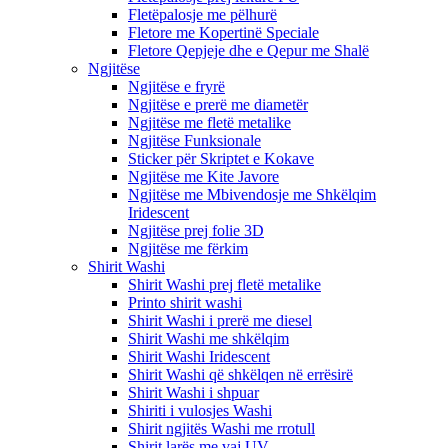
Fletëpalosje me pëlhurë
Fletore me Kopertinë Speciale
Fletore Qepjeje dhe e Qepur me Shalë
Ngjitëse
Ngjitëse e fryrë
Ngjitëse e prerë me diametër
Ngjitëse me fletë metalike
Ngjitëse Funksionale
Sticker për Skriptet e Kokave
Ngjitëse me Kite Javore
Ngjitëse me Mbivendosje me Shkëlqim
Iridescent
Ngjitëse prej folie 3D
Ngjitëse me fërkim
Shirit Washi
Shirit Washi prej fletë metalike
Printo shirit washi
Shirit Washi i prerë me diesel
Shirit Washi me shkëlqim
Shirit Washi Iridescent
Shirit Washi që shkëlqen në errësirë
Shirit Washi i shpuar
Shiriti i vulosjes Washi
Shirit ngjitës Washi me rrotull
Shirit larës me vaj UV