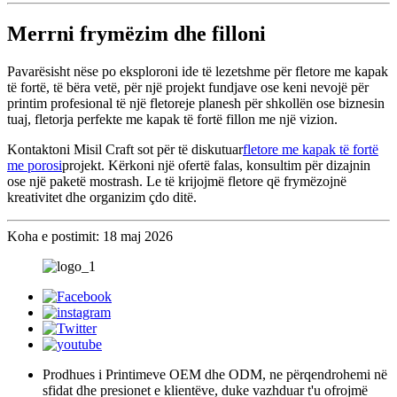
Merrni frymëzim dhe filloni
Pavarësisht nëse po eksploroni ide të lezetshme për fletore me kapak
të fortë, të bëra vetë, për një projekt fundjave ose keni nevojë për
printim profesional të një fletoreje planesh për shkollën ose biznesin
tuaj, fletorja perfekte me kapak të fortë fillon me një vizion.
Kontaktoni Misil Craft sot për të diskutuar
fletore me kapak të fortë
me porosi
projekt. Kërkoni një ofertë falas, konsultim për dizajnin
ose një paketë mostrash. Le të krijojmë fletore që frymëzojnë
kreativitet dhe organizim çdo ditë.
Koha e postimit: 18 maj 2026
Prodhues i Printimeve OEM dhe ODM, ne përqendrohemi në
sfidat dhe presionet e klientëve, duke vazhduar t'u ofrojmë