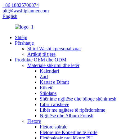
+86 18825700874
pitt@washiplanner.com
English
Shtëpi
Përshtatje
Shirit Washi i personalizuar
Artikuj të tjerë
Produkte OEM dhe ODM
Materiale shkrimi dhe letër
Kalendari
Zarf
Kartat e Ditarit
Etiketë
Stilolaps
Shënime ngjitëse dhe blloqe shënimesh
Libri i afisheve
Libër me ngjitëse të ripërdorshme
Ngjitëse dhe Album Fotosh
Fletore
Fletore spirale
Fletore me Kopertinë të Fortë
Fletëpalosje prej lëkure PU