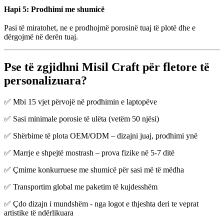
Hapi 5: Prodhimi me shumicë
Pasi të miratohet, ne e prodhojmë porosinë tuaj të plotë dhe e
dërgojmë në derën tuaj.
Pse të zgjidhni Misil Craft për fletore të
personalizuara?
✅ Mbi 15 vjet përvojë në prodhimin e laptopëve
✅ Sasi minimale porosie të ulëta (vetëm 50 njësi)
✅ Shërbime të plota OEM/ODM – dizajni juaj, prodhimi ynë
✅ Marrje e shpejtë mostrash – prova fizike në 5-7 ditë
✅ Çmime konkurruese me shumicë për sasi më të mëdha
✅ Transportim global me paketim të kujdesshëm
✅ Çdo dizajn i mundshëm - nga logot e thjeshta deri te veprat
artistike të ndërlikuara