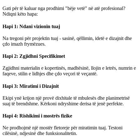
Gati për të kaluar nga prodhimi "bëje vetë" në atë profesional?
Ndiqni këto hapa:
Hapi 1: Ndani vizionin tuaj
Na tregoni për projektin tuaj - sasinë, qëllimin, idetë e dizajnit dhe
çdo imazh frymëzues.
Hapi 2: Zgjidhni Specifikimet
Zgjidhni materialin e kopertinës, madhësinë, llojin e letrës, numrin e
faqeve, stilin e lidhjes dhe çdo veçori të veçantë.
Hapi 3: Miratimi i Dizajnit
Ekipi ynë krijon një provë dixhitale të mbulesës dhe planimetrisë
suaj të brendshme. Kërkoni ndryshime derisa të jenë perfekte.
Hapi 4: Rishikimi i mostrës fizike
Ne prodhojmë një mostër fletoreje për miratimin tuaj. Testoni
cilësinë, ndjesinë dhe funksionalitetin.