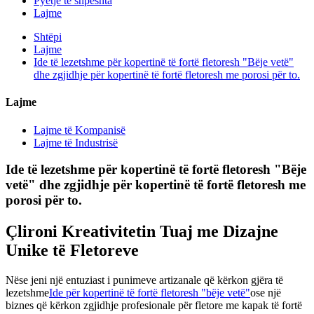
Pyetje të shpeshta
Lajme
Shtëpi
Lajme
Ide të lezetshme për kopertinë të fortë fletoresh "Bëje vetë"
dhe zgjidhje për kopertinë të fortë fletoresh me porosi për to.
Lajme
Lajme të Kompanisë
Lajme të Industrisë
Ide të lezetshme për kopertinë të fortë fletoresh "Bëje
vetë" dhe zgjidhje për kopertinë të fortë fletoresh me
porosi për to.
Çlironi Kreativitetin Tuaj me Dizajne
Unike të Fletoreve
Nëse jeni një entuziast i punimeve artizanale që kërkon gjëra të
lezetshme
Ide për kopertinë të fortë fletoresh "bëje vetë"
ose një
biznes që kërkon zgjidhje profesionale për fletore me kapak të fortë