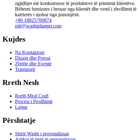
zgjidhjet më konkurruese të produkteve të printimit klientëve.
Bëhemi furnizues i besuar nga klientët dhe vend i zhvillimit të
karrierës i njohur nga punonjësit.
+86 18825700874
pitt@washiplanner.com
Kujdes
Na Kontaktoni
Dizajn dhe Porosi
Zbritje dhe Evente
Transporti
Rreth Nesh
Rreth Misil Craft
Procesi i Prodhimit
Lajme
Përshtatje
Shirit Washi i personalizuar
Artikuj të tjerë të personalizuar