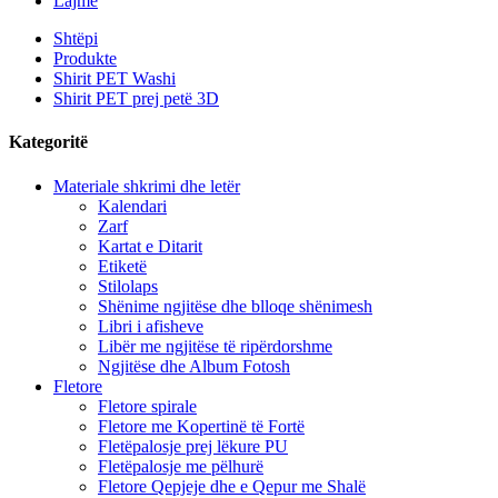
Lajme
Shtëpi
Produkte
Shirit PET Washi
Shirit PET prej petë 3D
Kategoritë
Materiale shkrimi dhe letër
Kalendari
Zarf
Kartat e Ditarit
Etiketë
Stilolaps
Shënime ngjitëse dhe blloqe shënimesh
Libri i afisheve
Libër me ngjitëse të ripërdorshme
Ngjitëse dhe Album Fotosh
Fletore
Fletore spirale
Fletore me Kopertinë të Fortë
Fletëpalosje prej lëkure PU
Fletëpalosje me pëlhurë
Fletore Qepjeje dhe e Qepur me Shalë