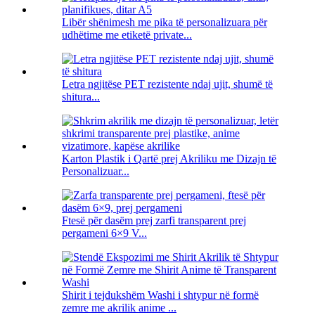
Libër shënimesh me pika të personalizuara për
udhëtime me etiketë private...
Letra ngjitëse PET rezistente ndaj ujit, shumë të
shitura...
Karton Plastik i Qartë prej Akriliku me Dizajn të
Personalizuar...
Ftesë për dasëm prej zarfi transparent prej
pergameni 6×9 V...
Shirit i tejdukshëm Washi i shtypur në formë
zemre me akrilik anime ...