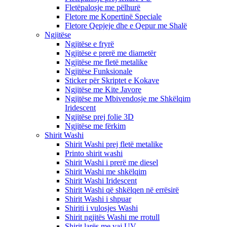
Fletëpalosje me pëlhurë
Fletore me Kopertinë Speciale
Fletore Qepjeje dhe e Qepur me Shalë
Ngjitëse
Ngjitëse e fryrë
Ngjitëse e prerë me diametër
Ngjitëse me fletë metalike
Ngjitëse Funksionale
Sticker për Skriptet e Kokave
Ngjitëse me Kite Javore
Ngjitëse me Mbivendosje me Shkëlqim
Iridescent
Ngjitëse prej folie 3D
Ngjitëse me fërkim
Shirit Washi
Shirit Washi prej fletë metalike
Printo shirit washi
Shirit Washi i prerë me diesel
Shirit Washi me shkëlqim
Shirit Washi Iridescent
Shirit Washi që shkëlqen në errësirë
Shirit Washi i shpuar
Shiriti i vulosjes Washi
Shirit ngjitës Washi me rrotull
Shirit larës me vaj UV