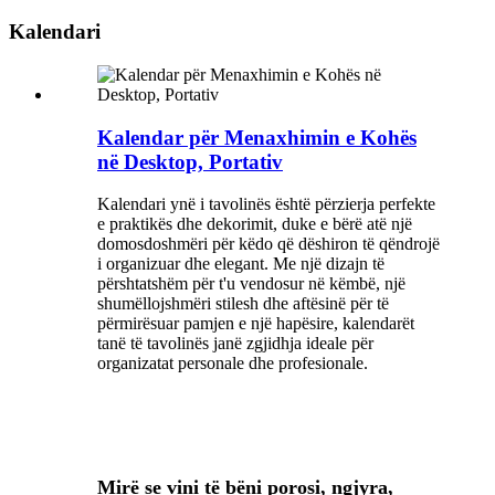
Kalendari
Kalendar për Menaxhimin e Kohës
në Desktop, Portativ
Kalendari ynë i tavolinës është përzierja perfekte
e praktikës dhe dekorimit, duke e bërë atë një
domosdoshmëri për këdo që dëshiron të qëndrojë
i organizuar dhe elegant. Me një dizajn të
përshtatshëm për t'u vendosur në këmbë, një
shumëllojshmëri stilesh dhe aftësinë për të
përmirësuar pamjen e një hapësire, kalendarët
tanë të tavolinës janë zgjidhja ideale për
organizatat personale dhe profesionale.
Mirë se vini të bëni porosi, ngjyra,