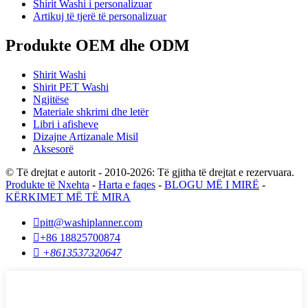
Shirit Washi i personalizuar
Artikuj të tjerë të personalizuar
Produkte OEM dhe ODM
Shirit Washi
Shirit PET Washi
Ngjitëse
Materiale shkrimi dhe letër
Libri i afisheve
Dizajne Artizanale Misil
Aksesorë
© Të drejtat e autorit - 2010-2026: Të gjitha të drejtat e rezervuara.
Produkte të Nxehta
-
Harta e faqes
-
BLOGU MË I MIRË
-
KËRKIMET MË TË MIRA

pitt@washiplanner.com

+86 18825700874

+8613537320647