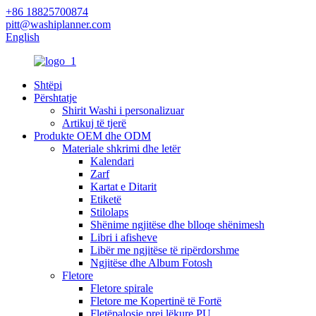
+86 18825700874
pitt@washiplanner.com
English
Shtëpi
Përshtatje
Shirit Washi i personalizuar
Artikuj të tjerë
Produkte OEM dhe ODM
Materiale shkrimi dhe letër
Kalendari
Zarf
Kartat e Ditarit
Etiketë
Stilolaps
Shënime ngjitëse dhe blloqe shënimesh
Libri i afisheve
Libër me ngjitëse të ripërdorshme
Ngjitëse dhe Album Fotosh
Fletore
Fletore spirale
Fletore me Kopertinë të Fortë
Fletëpalosje prej lëkure PU