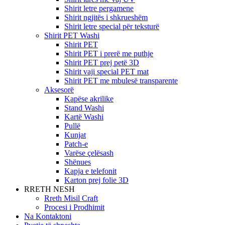
Shirit letre pergamene
Shirit ngjitës i shkrueshëm
Shirit letre special për teksturë
Shirit PET Washi
Shirit PET
Shirit PET i prerë me puthje
Shirit PET prej petë 3D
Shirit vaji special PET mat
Shirit PET me mbulesë transparente
Aksesorë
Kapëse akrilike
Stand Washi
Kartë Washi
Pullë
Kunjat
Patch-e
Varëse çelësash
Shënues
Kapja e telefonit
Karton prej folie 3D
RRETH NESH
Rreth Misil Craft
Procesi i Prodhimit
Na Kontaktoni