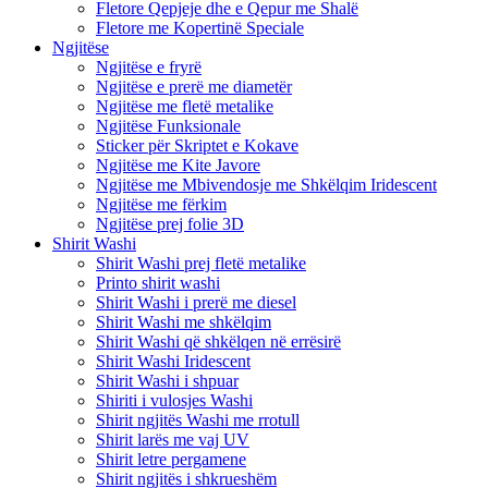
Fletore Qepjeje dhe e Qepur me Shalë
Fletore me Kopertinë Speciale
Ngjitëse
Ngjitëse e fryrë
Ngjitëse e prerë me diametër
Ngjitëse me fletë metalike
Ngjitëse Funksionale
Sticker për Skriptet e Kokave
Ngjitëse me Kite Javore
Ngjitëse me Mbivendosje me Shkëlqim Iridescent
Ngjitëse me fërkim
Ngjitëse prej folie 3D
Shirit Washi
Shirit Washi prej fletë metalike
Printo shirit washi
Shirit Washi i prerë me diesel
Shirit Washi me shkëlqim
Shirit Washi që shkëlqen në errësirë
Shirit Washi Iridescent
Shirit Washi i shpuar
Shiriti i vulosjes Washi
Shirit ngjitës Washi me rrotull
Shirit larës me vaj UV
Shirit letre pergamene
Shirit ngjitës i shkrueshëm