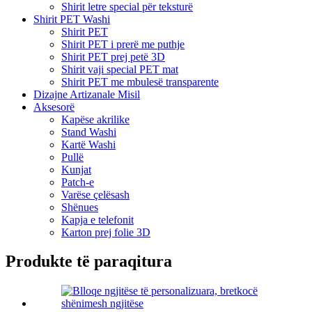
Shirit letre special për teksturë
Shirit PET Washi
Shirit PET
Shirit PET i prerë me puthje
Shirit PET prej petë 3D
Shirit vaji special PET mat
Shirit PET me mbulesë transparente
Dizajne Artizanale Misil
Aksesorë
Kapëse akrilike
Stand Washi
Kartë Washi
Pullë
Kunjat
Patch-e
Varëse çelësash
Shënues
Kapja e telefonit
Karton prej folie 3D
Produkte të paraqitura