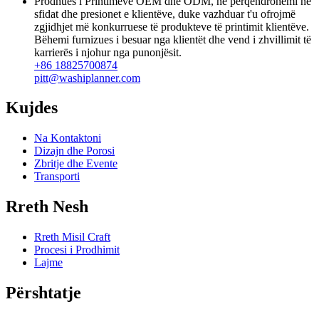
Prodhues i Printimeve OEM dhe ODM, ne përqendrohemi në
sfidat dhe presionet e klientëve, duke vazhduar t'u ofrojmë
zgjidhjet më konkurruese të produkteve të printimit klientëve.
Bëhemi furnizues i besuar nga klientët dhe vend i zhvillimit të
karrierës i njohur nga punonjësit.
+86 18825700874
pitt@washiplanner.com
Kujdes
Na Kontaktoni
Dizajn dhe Porosi
Zbritje dhe Evente
Transporti
Rreth Nesh
Rreth Misil Craft
Procesi i Prodhimit
Lajme
Përshtatje