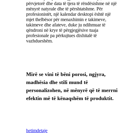
përvjetorë dhe data të tjera të rëndësishme në një
mënyrë natyrale dhe të përshtatshme. Për
profesionistët, një kalendar desktopi është një
mjet thelbësor për menaxhimin e takimeve,
takimeve dhe afateve, duke ju ndihmuar të
qëndroni në krye të përgjegjësive tuaja
profesionale pa përkujtues dixhitalë të
vazhdueshëm.
Mirë se vini të bëni porosi, ngjyra,
madhësia dhe stili mund të
personalizohen, në mënyrë që të merrni
efektin më të kënaqshëm të produktit.
hetim
detaje