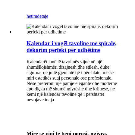
hetim
detaje
Kalendar i vogël tavoline me spirale,
dekorim perfekt për udhëtime
Kalendarët tanë të tavolinës vijnë në një
shumëllojshmëri dizajnesh dhe stilesh, duke
siguruar që ju të gjeni atë që i përshtatet më së
miri estetikës suaj personale ose profesionale.
Nëse preferoni një pamje elegante dhe moderne
apo diçka më shumëngjyrëshe dhe krijuese, ne
kemi një kalendar tavoline që i përshtatet
nevojave tuaja.
Mirë se vini të bëni porosi, ngjyra,