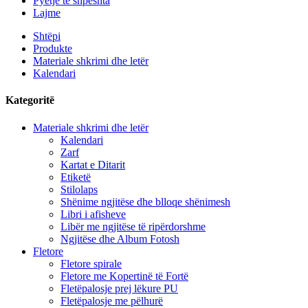
Pyetje të shpeshta
Lajme
Shtëpi
Produkte
Materiale shkrimi dhe letër
Kalendari
Kategoritë
Materiale shkrimi dhe letër
Kalendari
Zarf
Kartat e Ditarit
Etiketë
Stilolaps
Shënime ngjitëse dhe blloqe shënimesh
Libri i afisheve
Libër me ngjitëse të ripërdorshme
Ngjitëse dhe Album Fotosh
Fletore
Fletore spirale
Fletore me Kopertinë të Fortë
Fletëpalosje prej lëkure PU
Fletëpalosje me pëlhurë