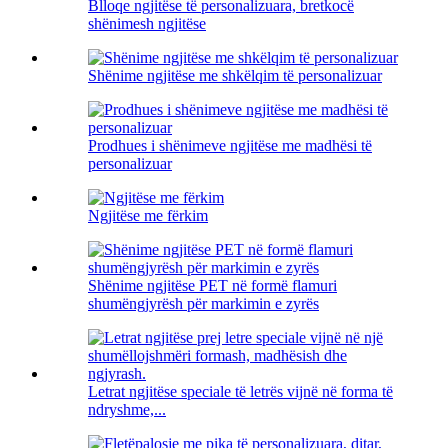
Blloqe ngjitëse të personalizuara, bretkocë
shënimesh ngjitëse
Shënime ngjitëse me shkëlqim të personalizuar
Prodhues i shënimeve ngjitëse me madhësi të
personalizuar
Ngjitëse me fërkim
Shënime ngjitëse PET në formë flamuri
shumëngjyrësh për markimin e zyrës
Letrat ngjitëse speciale të letrës vijnë në forma të
ndryshme,...