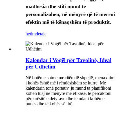
madhësia dhe stili mund të
personalizohen, në mënyrë që të merrni
efektin më të kënaqshëm të produktit.
hetim
detaje
Kalendar i Vogël për Tavolinë, Ideal
për Udhëtim
Në botën e sotme me ritëm të shpejtë, menaxhimi
i kohës është më i rëndësishëm se kurrë. Me
kalendarin tonë portativ, ju mund ta planifikoni
kohën tuaj në mënyrë më efikase, të përcaktoni
përparësitë e detyrave dhe të ndani kohën e
punës dhe të kohës së lirë.