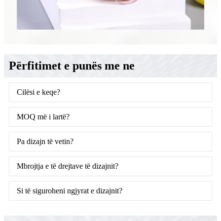
Përfitimet e punës me ne
Cilësi e keqe?
MOQ më i lartë?
Pa dizajn të vetin?
Mbrojtja e të drejtave të dizajnit?
Si të siguroheni ngjyrat e dizajnit?