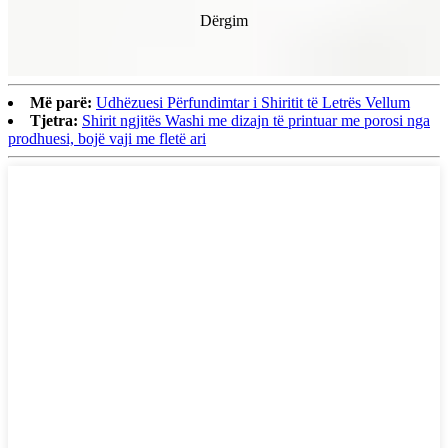
Dërgim
Më parë:
Udhëzuesi Përfundimtar i Shiritit të Letrës Vellum
Tjetra:
Shirit ngjitës Washi me dizajn të printuar me porosi nga
prodhuesi, bojë vaji me fletë ari