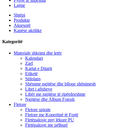
Pyetje të shpeshta
Lajme
Shtëpi
Produkte
Aksesorë
Kapëse akrilike
Kategoritë
Materiale shkrimi dhe letër
Kalendari
Zarf
Kartat e Ditarit
Etiketë
Stilolaps
Shënime ngjitëse dhe blloqe shënimesh
Libri i afisheve
Libër me ngjitëse të ripërdorshme
Ngjitëse dhe Album Fotosh
Fletore
Fletore spirale
Fletore me Kopertinë të Fortë
Fletëpalosje prej lëkure PU
Fletëpalosje me pëlhurë