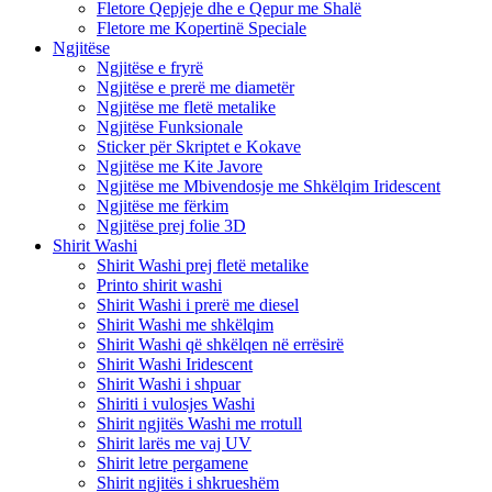
Fletore Qepjeje dhe e Qepur me Shalë
Fletore me Kopertinë Speciale
Ngjitëse
Ngjitëse e fryrë
Ngjitëse e prerë me diametër
Ngjitëse me fletë metalike
Ngjitëse Funksionale
Sticker për Skriptet e Kokave
Ngjitëse me Kite Javore
Ngjitëse me Mbivendosje me Shkëlqim Iridescent
Ngjitëse me fërkim
Ngjitëse prej folie 3D
Shirit Washi
Shirit Washi prej fletë metalike
Printo shirit washi
Shirit Washi i prerë me diesel
Shirit Washi me shkëlqim
Shirit Washi që shkëlqen në errësirë
Shirit Washi Iridescent
Shirit Washi i shpuar
Shiriti i vulosjes Washi
Shirit ngjitës Washi me rrotull
Shirit larës me vaj UV
Shirit letre pergamene
Shirit ngjitës i shkrueshëm