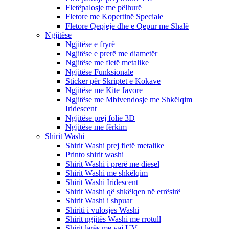
Fletëpalosje me pëlhurë
Fletore me Kopertinë Speciale
Fletore Qepjeje dhe e Qepur me Shalë
Ngjitëse
Ngjitëse e fryrë
Ngjitëse e prerë me diametër
Ngjitëse me fletë metalike
Ngjitëse Funksionale
Sticker për Skriptet e Kokave
Ngjitëse me Kite Javore
Ngjitëse me Mbivendosje me Shkëlqim
Iridescent
Ngjitëse prej folie 3D
Ngjitëse me fërkim
Shirit Washi
Shirit Washi prej fletë metalike
Printo shirit washi
Shirit Washi i prerë me diesel
Shirit Washi me shkëlqim
Shirit Washi Iridescent
Shirit Washi që shkëlqen në errësirë
Shirit Washi i shpuar
Shiriti i vulosjes Washi
Shirit ngjitës Washi me rrotull
Shirit larës me vaj UV