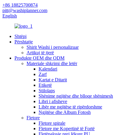
+86 18825700874
pitt@washiplanner.com
English
Shtëpi
Përshtatje
Shirit Washi i personalizuar
Artikuj të tjerë
Produkte OEM dhe ODM
Materiale shkrimi dhe letër
Kalendari
Zarf
Kartat e Ditarit
Etiketë
Stilolaps
Shënime ngjitëse dhe blloqe shënimesh
Libri i afisheve
Libër me ngjitëse të ripërdorshme
Ngjitëse dhe Album Fotosh
Fletore
Fletore spirale
Fletore me Kopertinë të Fortë
Fletëpalosje prej lëkure PU