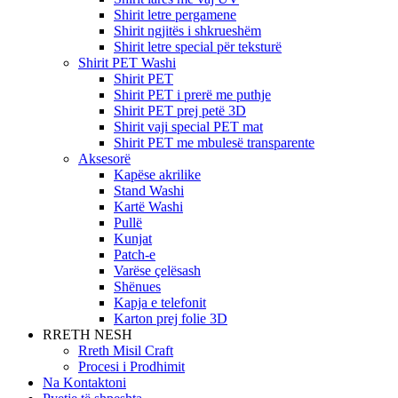
Shirit letre pergamene
Shirit ngjitës i shkrueshëm
Shirit letre special për teksturë
Shirit PET Washi
Shirit PET
Shirit PET i prerë me puthje
Shirit PET prej petë 3D
Shirit vaji special PET mat
Shirit PET me mbulesë transparente
Aksesorë
Kapëse akrilike
Stand Washi
Kartë Washi
Pullë
Kunjat
Patch-e
Varëse çelësash
Shënues
Kapja e telefonit
Karton prej folie 3D
RRETH NESH
Rreth Misil Craft
Procesi i Prodhimit
Na Kontaktoni