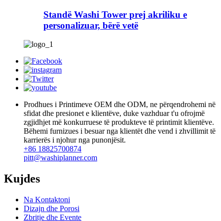
Standë Washi Tower prej akriliku e
personalizuar, bërë vetë
Prodhues i Printimeve OEM dhe ODM, ne përqendrohemi në
sfidat dhe presionet e klientëve, duke vazhduar t'u ofrojmë
zgjidhjet më konkurruese të produkteve të printimit klientëve.
Bëhemi furnizues i besuar nga klientët dhe vend i zhvillimit të
karrierës i njohur nga punonjësit.
+86 18825700874
pitt@washiplanner.com
Kujdes
Na Kontaktoni
Dizajn dhe Porosi
Zbritje dhe Evente