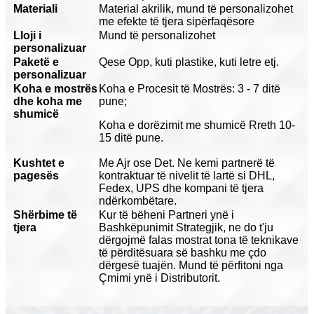
Materiali
Material akrilik, mund të personalizohet
me efekte të tjera sipërfaqësore
Lloji i
Mund të personalizohet
personalizuar
Paketë e
Qese Opp, kuti plastike, kuti letre etj.
personalizuar
Koha e mostrës
Koha e Procesit të Mostrës: 3 - 7 ditë
dhe koha me
pune;
shumicë
Koha e dorëzimit me shumicë Rreth 10-
15 ditë pune.
Kushtet e
Me Ajr ose Det. Ne kemi partnerë të
pagesës
kontraktuar të nivelit të lartë si DHL,
Fedex, UPS dhe kompani të tjera
ndërkombëtare.
Shërbime të
Kur të bëheni Partneri ynë i
tjera
Bashkëpunimit Strategjik, ne do t'ju
dërgojmë falas mostrat tona të teknikave
të përditësuara së bashku me çdo
dërgesë tuajën. Mund të përfitoni nga
Çmimi ynë i Distributorit.