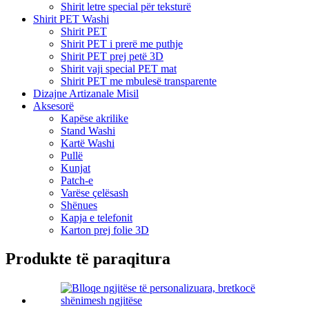
Shirit letre special për teksturë
Shirit PET Washi
Shirit PET
Shirit PET i prerë me puthje
Shirit PET prej petë 3D
Shirit vaji special PET mat
Shirit PET me mbulesë transparente
Dizajne Artizanale Misil
Aksesorë
Kapëse akrilike
Stand Washi
Kartë Washi
Pullë
Kunjat
Patch-e
Varëse çelësash
Shënues
Kapja e telefonit
Karton prej folie 3D
Produkte të paraqitura