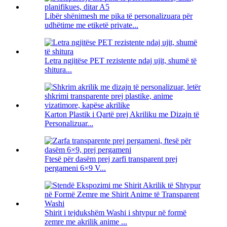
Libër shënimesh me pika të personalizuara për
udhëtime me etiketë private...
Letra ngjitëse PET rezistente ndaj ujit, shumë të
shitura...
Karton Plastik i Qartë prej Akriliku me Dizajn të
Personalizuar...
Ftesë për dasëm prej zarfi transparent prej
pergameni 6×9 V...
Shirit i tejdukshëm Washi i shtypur në formë
zemre me akrilik anime ...