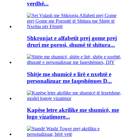
verdhë...
Shkronjat e alfabetit prej gome prej
druri me porosi, shumë të shitura...
Shitje me shumicë e lirë e nxehtë e
personalizuar me faqeshënues D...
Kapëse letre akrilike me shumicë, me
logo vizatimore...