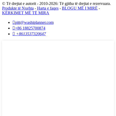
© Të drejtat e autorit - 2010-2026: Të gjitha të drejtat e rezervuara.
Produkte të Nxehta
-
Harta e faqes
-
BLOGU MË I MIRË
-
KËRKIMET MË TË MIRA

pitt@washiplanner.com

+86 18825700874

+8613537320647