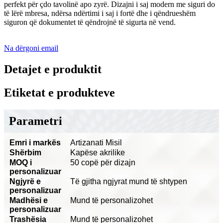
perfekt për çdo tavolinë apo zyrë. Dizajni i saj modern me siguri do
të lërë mbresa, ndërsa ndërtimi i saj i fortë dhe i qëndrueshëm
siguron që dokumentet të qëndrojnë të sigurta në vend.
Na dërgoni email
Detajet e produktit
Etiketat e produkteve
Parametri
Emri i markës
Artizanati Misil
Shërbim
Kapëse akrilike
MOQ i
50 copë për dizajn
personalizuar
Ngjyrë e
Të gjitha ngjyrat mund të shtypen
personalizuar
Madhësi e
Mund të personalizohet
personalizuar
Trashësia
Mund të personalizohet