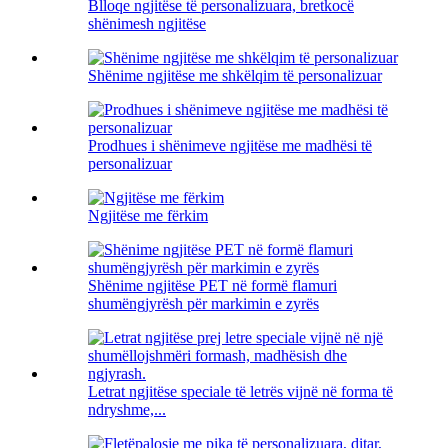
Blloqe ngjitëse të personalizuara, bretkocë
shënimesh ngjitëse
Shënime ngjitëse me shkëlqim të personalizuar
Prodhues i shënimeve ngjitëse me madhësi të
personalizuar
Ngjitëse me fërkim
Shënime ngjitëse PET në formë flamuri
shumëngjyrësh për markimin e zyrës
Letrat ngjitëse speciale të letrës vijnë në forma të
ndryshme,...