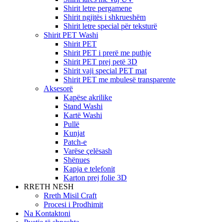
Shirit letre pergamene
Shirit ngjitës i shkrueshëm
Shirit letre special për teksturë
Shirit PET Washi
Shirit PET
Shirit PET i prerë me puthje
Shirit PET prej petë 3D
Shirit vaji special PET mat
Shirit PET me mbulesë transparente
Aksesorë
Kapëse akrilike
Stand Washi
Kartë Washi
Pullë
Kunjat
Patch-e
Varëse çelësash
Shënues
Kapja e telefonit
Karton prej folie 3D
RRETH NESH
Rreth Misil Craft
Procesi i Prodhimit
Na Kontaktoni