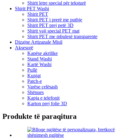
Shirit letre special për teksturë
Shirit PET Washi
Shirit PET
Shirit PET i prerë me puthje
Shirit PET prej petë 3D
Shirit vaji special PET mat
Shirit PET me mbulesë transparente
Dizajne Artizanale Misil
Aksesorë
Kapëse akrilike
Stand Washi
Kartë Washi
Pullë
Kunjat
Patch-e
Varëse çelësash
Shënues
Kapja e telefonit
Karton prej folie 3D
Produkte të paraqitura