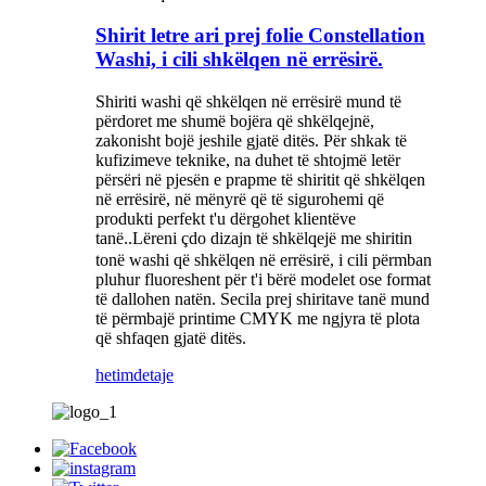
Shirit letre ari prej folie Constellation
Washi, i cili shkëlqen në errësirë.
Shiriti washi që shkëlqen në errësirë ​​mund të
përdoret me shumë bojëra që shkëlqejnë,
zakonisht bojë jeshile gjatë ditës. Për shkak të
kufizimeve teknike, na duhet të shtojmë letër
përsëri në pjesën e prapme të shiritit që shkëlqen
në errësirë, në mënyrë që të sigurohemi që
produkti perfekt t'u dërgohet klientëve
tanë.
Lëreni çdo dizajn të shkëlqejë me shiritin
.
tonë washi që shkëlqen në errësirë, i cili përmban
pluhur fluoreshent për t'i bërë modelet ose format
të dallohen natën. Secila prej shiritave tanë mund
të përmbajë printime CMYK me ngjyra të plota
që shfaqen gjatë ditës.
hetim
detaje