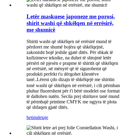
Letër maskuese japoneze me porosi,
shirit washi që shkëlqen në errësirë,
me shumicë
Shiriti washi që shkëlqen në errësirë ​​mund të
përdoret me shumë bojëra që shkëlqejnë,
zakonisht bojë jeshile gjatë ditës. Për shkak të
kufizimeve teknike, na duhet të shtojmë letër
përsëri në pjesën e prapme të shiritit që shkëlqen
në errësirë, në mënyrë që të sigurohemi që
produkti perfekt t'u dërgohet klientëve
tanë.
Lëreni çdo dizajn të shkëlqejë me shiritin
.
tonë washi që shkëlqen në errësirë, i cili përmban
pluhur fluoreshent për t'i bërë modelet ose format
të dallohen natën. Secila prej shiritave tanë mund
të përmbajë printime CMYK me ngjyra të plota
që shfaqen gjatë ditës.
hetim
detaje