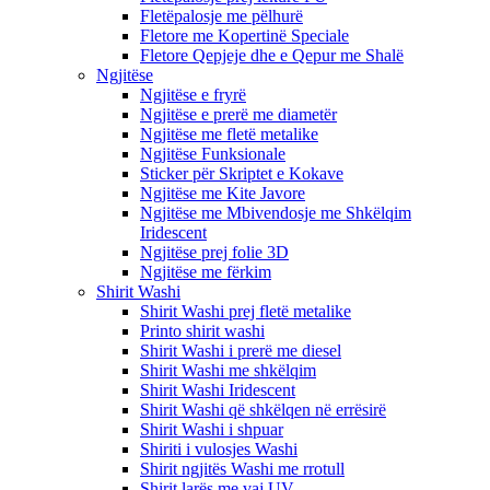
Fletëpalosje me pëlhurë
Fletore me Kopertinë Speciale
Fletore Qepjeje dhe e Qepur me Shalë
Ngjitëse
Ngjitëse e fryrë
Ngjitëse e prerë me diametër
Ngjitëse me fletë metalike
Ngjitëse Funksionale
Sticker për Skriptet e Kokave
Ngjitëse me Kite Javore
Ngjitëse me Mbivendosje me Shkëlqim
Iridescent
Ngjitëse prej folie 3D
Ngjitëse me fërkim
Shirit Washi
Shirit Washi prej fletë metalike
Printo shirit washi
Shirit Washi i prerë me diesel
Shirit Washi me shkëlqim
Shirit Washi Iridescent
Shirit Washi që shkëlqen në errësirë
Shirit Washi i shpuar
Shiriti i vulosjes Washi
Shirit ngjitës Washi me rrotull
Shirit larës me vaj UV