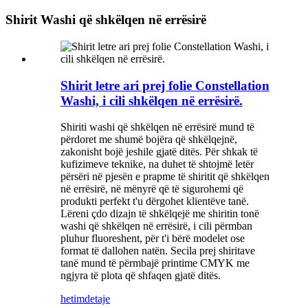
Shirit Washi që shkëlqen në errësirë
Shirit letre ari prej folie Constellation
Washi, i cili shkëlqen në errësirë.
Shiriti washi që shkëlqen në errësirë ​​mund të
përdoret me shumë bojëra që shkëlqejnë,
zakonisht bojë jeshile gjatë ditës. Për shkak të
kufizimeve teknike, na duhet të shtojmë letër
përsëri në pjesën e prapme të shiritit që shkëlqen
në errësirë, në mënyrë që të sigurohemi që
produkti perfekt t'u dërgohet klientëve tanë.
Lëreni çdo dizajn të shkëlqejë me shiritin tonë
washi që shkëlqen në errësirë, i cili përmban
pluhur fluoreshent, për t'i bërë modelet ose
format të dallohen natën. Secila prej shiritave
tanë mund të përmbajë printime CMYK me
ngjyra të plota që shfaqen gjatë ditës.
hetim
detaje