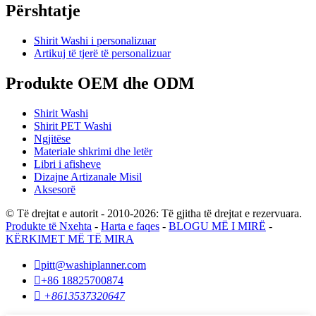
Përshtatje
Shirit Washi i personalizuar
Artikuj të tjerë të personalizuar
Produkte OEM dhe ODM
Shirit Washi
Shirit PET Washi
Ngjitëse
Materiale shkrimi dhe letër
Libri i afisheve
Dizajne Artizanale Misil
Aksesorë
© Të drejtat e autorit - 2010-2026: Të gjitha të drejtat e rezervuara.
Produkte të Nxehta
-
Harta e faqes
-
BLOGU MË I MIRË
-
KËRKIMET MË TË MIRA

pitt@washiplanner.com

+86 18825700874

+8613537320647