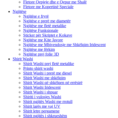
Fletore Qepjeje dhe e Qepur me Shalë
Fletore me Kopertinë Speciale
Ngjitëse
Ngjitëse e fryrë
Ngjitëse e prerë me diametër
Ngjitëse me fletë metalike
Ngjitëse Funksionale
Sticker për Skriptet e Kokave
Ngjitëse me Kite Javore
Ngjitëse me Mbivendosje me Shkëlqim Iridescent
Ngjitëse me fërkim
Ngjitëse prej folie 3D
Shirit Washi
Shirit Washi prej fletë metalike
Printo shirit washi
Shirit Washi i prerë me diesel
Shirit Washi me shkëlqim
Shirit Washi që shkëlqen në errësirë
Shirit Washi Iridescent
Shirit Washi i shpuar
Shiriti i vulosjes Washi
Shirit ngjitës Washi me rrotull
Shirit larës me vaj UV
Shirit letre pergamene
Shirit ngjitës i shkrueshëm