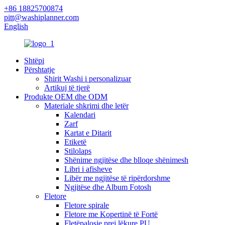
+86 18825700874
pitt@washiplanner.com
English
Shtëpi
Përshtatje
Shirit Washi i personalizuar
Artikuj të tjerë
Produkte OEM dhe ODM
Materiale shkrimi dhe letër
Kalendari
Zarf
Kartat e Ditarit
Etiketë
Stilolaps
Shënime ngjitëse dhe blloqe shënimesh
Libri i afisheve
Libër me ngjitëse të ripërdorshme
Ngjitëse dhe Album Fotosh
Fletore
Fletore spirale
Fletore me Kopertinë të Fortë
Fletëpalosje prej lëkure PU