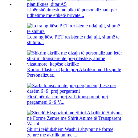
Libër shënimesh me pika të personalizuara për
udhëtime me etiketë private...
Letra ngjitëse PET rezistente ndaj ujit, shumë të
shitura...
Karton Plastik i Qartë prej Akriliku me Dizajn të
Personalizuar...
Ftesë për dasëm prej zarfi transparent prej
pergameni 6×9 V...
Shirit i tejdukshëm Washi i shtypur në formë
zemre me akrilik anime ...