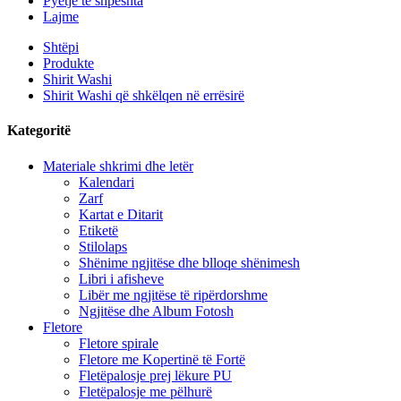
Pyetje të shpeshta
Lajme
Shtëpi
Produkte
Shirit Washi
Shirit Washi që shkëlqen në errësirë
Kategoritë
Materiale shkrimi dhe letër
Kalendari
Zarf
Kartat e Ditarit
Etiketë
Stilolaps
Shënime ngjitëse dhe blloqe shënimesh
Libri i afisheve
Libër me ngjitëse të ripërdorshme
Ngjitëse dhe Album Fotosh
Fletore
Fletore spirale
Fletore me Kopertinë të Fortë
Fletëpalosje prej lëkure PU
Fletëpalosje me pëlhurë