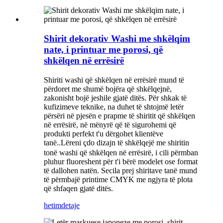
Shirit dekorativ Washi me shkëlqim
nate, i printuar me porosi, që
shkëlqen në errësirë
Shiriti washi që shkëlqen në errësirë ​​mund të
përdoret me shumë bojëra që shkëlqejnë,
zakonisht bojë jeshile gjatë ditës. Për shkak të
kufizimeve teknike, na duhet të shtojmë letër
përsëri në pjesën e prapme të shiritit që shkëlqen
në errësirë, në mënyrë që të sigurohemi që
produkti perfekt t'u dërgohet klientëve
tanë.
Lëreni çdo dizajn të shkëlqejë me shiritin
.
tonë washi që shkëlqen në errësirë, i cili përmban
pluhur fluoreshent për t'i bërë modelet ose format
të dallohen natën. Secila prej shiritave tanë mund
të përmbajë printime CMYK me ngjyra të plota
që shfaqen gjatë ditës.
hetim
detaje