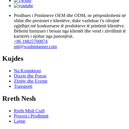
Prodhues i Printimeve OEM dhe ODM, ne përqendrohemi në
sfidat dhe presionet e klientëve, duke vazhduar t'u ofrojmë
zgjidhjet më konkurruese të produkteve të printimit klientëve.
Bëhemi furnizues i besuar nga klientët dhe vend i zhvillimit të
karrierës i njohur nga punonjësit.
+86 18825700874
pitt@washiplanner.com
Kujdes
Na Kontaktoni
Dizajn dhe Porosi
Zbritje dhe Evente
Transporti
Rreth Nesh
Rreth Misil Craft
Procesi i Prodhimit
Lajme