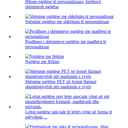
Blloqe ngjitëse të personalizuara, bretkocë
shënimesh ngjitëse
Shënime ngjitëse me shkëlqim të personalizuar
Prodhues i shënimeve ngjitëse me madhësi të
personalizuar
Ngjitëse me fërkim
Shënime ngjitëse PET në formë flamuri
shumëngjyrësh për markimin e zyrës
Letrat ngjitëse speciale të letrës vijnë në forma të
ndryshme,...