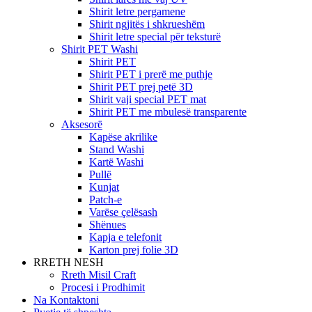
Shirit letre pergamene
Shirit ngjitës i shkrueshëm
Shirit letre special për teksturë
Shirit PET Washi
Shirit PET
Shirit PET i prerë me puthje
Shirit PET prej petë 3D
Shirit vaji special PET mat
Shirit PET me mbulesë transparente
Aksesorë
Kapëse akrilike
Stand Washi
Kartë Washi
Pullë
Kunjat
Patch-e
Varëse çelësash
Shënues
Kapja e telefonit
Karton prej folie 3D
RRETH NESH
Rreth Misil Craft
Procesi i Prodhimit
Na Kontaktoni