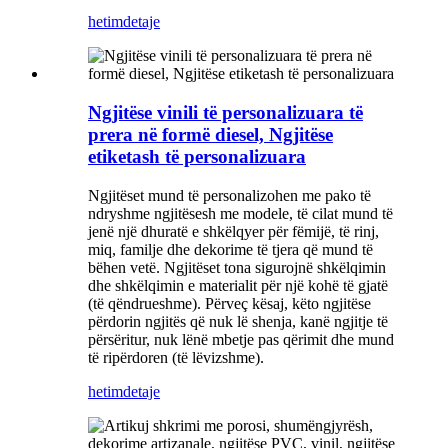
hetim
detaje
Ngjitëse vinili të personalizuara të
prera në formë diesel, Ngjitëse
etiketash të personalizuara
Ngjitëset mund të personalizohen me pako të
ndryshme ngjitësesh me modele, të cilat mund të
jenë një dhuratë e shkëlqyer për fëmijë, të rinj,
miq, familje dhe dekorime të tjera që mund të
bëhen vetë. Ngjitëset tona sigurojnë shkëlqimin
dhe shkëlqimin e materialit për një kohë të gjatë
(të qëndrueshme). Përveç kësaj, këto ngjitëse
përdorin ngjitës që nuk lë shenja, kanë ngjitje të
përsëritur, nuk lënë mbetje pas qërimit dhe mund
të ripërdoren (të lëvizshme).
hetim
detaje