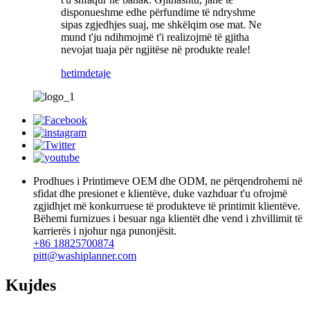
disponueshme edhe përfundime të ndryshme
sipas zgjedhjes suaj, me shkëlqim ose mat. Ne
mund t'ju ndihmojmë t'i realizojmë të gjitha
nevojat tuaja për ngjitëse në produkte reale!
hetim
detaje
Prodhues i Printimeve OEM dhe ODM, ne përqendrohemi në
sfidat dhe presionet e klientëve, duke vazhduar t'u ofrojmë
zgjidhjet më konkurruese të produkteve të printimit klientëve.
Bëhemi furnizues i besuar nga klientët dhe vend i zhvillimit të
karrierës i njohur nga punonjësit.
+86 18825700874
pitt@washiplanner.com
Kujdes