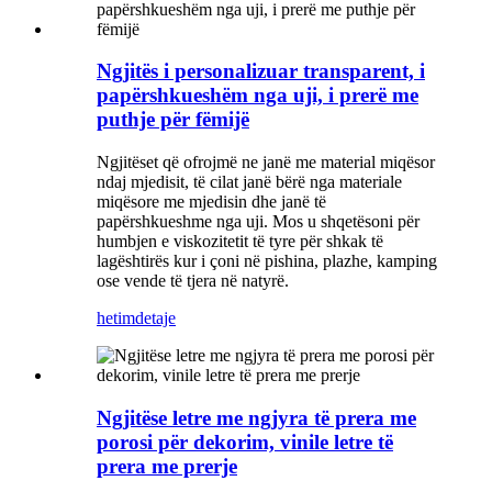
Ngjitës i personalizuar transparent, i
papërshkueshëm nga uji, i prerë me
puthje për fëmijë
Ngjitëset që ofrojmë ne janë me material miqësor
ndaj mjedisit, të cilat janë bërë nga materiale
miqësore me mjedisin dhe janë të
papërshkueshme nga uji. Mos u shqetësoni për
humbjen e viskozitetit të tyre për shkak të
lagështirës kur i çoni në pishina, plazhe, kamping
ose vende të tjera në natyrë.
hetim
detaje
Ngjitëse letre me ngjyra të prera me
porosi për dekorim, vinile letre të
prera me prerje