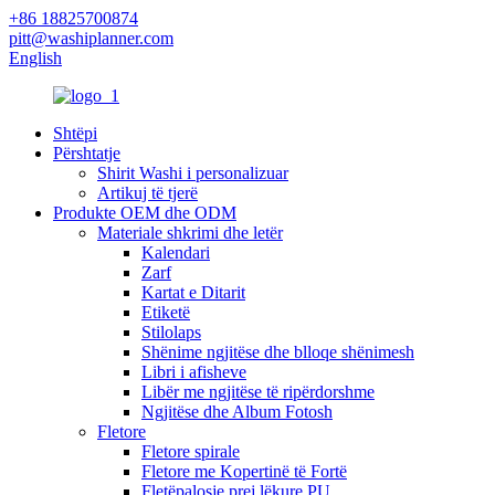
+86 18825700874
pitt@washiplanner.com
English
Shtëpi
Përshtatje
Shirit Washi i personalizuar
Artikuj të tjerë
Produkte OEM dhe ODM
Materiale shkrimi dhe letër
Kalendari
Zarf
Kartat e Ditarit
Etiketë
Stilolaps
Shënime ngjitëse dhe blloqe shënimesh
Libri i afisheve
Libër me ngjitëse të ripërdorshme
Ngjitëse dhe Album Fotosh
Fletore
Fletore spirale
Fletore me Kopertinë të Fortë
Fletëpalosje prej lëkure PU