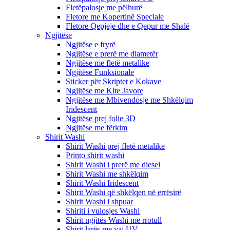
Fletëpalosje me pëlhurë
Fletore me Kopertinë Speciale
Fletore Qepjeje dhe e Qepur me Shalë
Ngjitëse
Ngjitëse e fryrë
Ngjitëse e prerë me diametër
Ngjitëse me fletë metalike
Ngjitëse Funksionale
Sticker për Skriptet e Kokave
Ngjitëse me Kite Javore
Ngjitëse me Mbivendosje me Shkëlqim
Iridescent
Ngjitëse prej folie 3D
Ngjitëse me fërkim
Shirit Washi
Shirit Washi prej fletë metalike
Printo shirit washi
Shirit Washi i prerë me diesel
Shirit Washi me shkëlqim
Shirit Washi Iridescent
Shirit Washi që shkëlqen në errësirë
Shirit Washi i shpuar
Shiriti i vulosjes Washi
Shirit ngjitës Washi me rrotull
Shirit larës me vaj UV