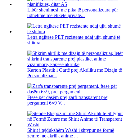
Libër shënimesh me pika të personalizuara për
udhëtime me etiketë private...
Letra ngjitëse PET rezistente ndaj ujit, shumë të
shitura...
Karton Plastik i Qartë prej Akriliku me Dizajn të
Personalizuar...
Ftesë për dasëm prej zarfi transparent prej
pergameni 6×9 V...
Shirit i tejdukshëm Washi i shtypur në formë
zemre me akrilik anime ...