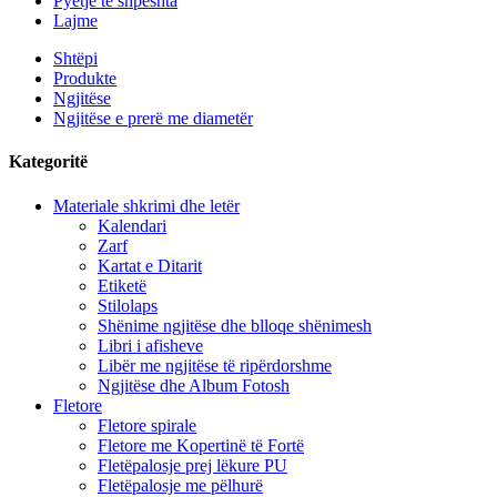
Pyetje të shpeshta
Lajme
Shtëpi
Produkte
Ngjitëse
Ngjitëse e prerë me diametër
Kategoritë
Materiale shkrimi dhe letër
Kalendari
Zarf
Kartat e Ditarit
Etiketë
Stilolaps
Shënime ngjitëse dhe blloqe shënimesh
Libri i afisheve
Libër me ngjitëse të ripërdorshme
Ngjitëse dhe Album Fotosh
Fletore
Fletore spirale
Fletore me Kopertinë të Fortë
Fletëpalosje prej lëkure PU
Fletëpalosje me pëlhurë