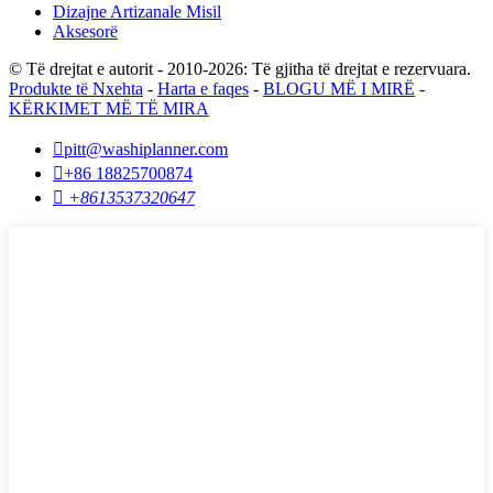
Dizajne Artizanale Misil
Aksesorë
© Të drejtat e autorit - 2010-2026: Të gjitha të drejtat e rezervuara.
Produkte të Nxehta
-
Harta e faqes
-
BLOGU MË I MIRË
-
KËRKIMET MË TË MIRA

pitt@washiplanner.com

+86 18825700874

+8613537320647