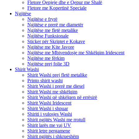
Fletore Qepjeje dhe e Qepur me Shalë
Fletore me Kopertinë Speciale
Ngjitëse
Ngjitëse e fryrë
Ngjitëse e prerë me diametër
Ngjitëse me fletë metalike
Ngjitëse Funksionale
Sticker për Skriptet e Kokave
Ngjitëse me Kite Javore
Ngjitëse me Mbivendosje me Shkëlqim Iridescent
Ngjitëse me fërkim
Ngjitëse prej folie 3D
Shirit Washi
Shirit Washi prej fletë metalike
Printo shirit washi
Shirit Washi i prerë me diesel
Shirit Washi me shkëlqim
Shirit Washi që shkëlqen në errësirë
Shirit Washi Iridescent
Shirit Washi i shpuar
Shiriti i vulosjes Washi
Shirit ngjitës Washi me rrotull
Shirit larës me vaj UV
Shirit letre pergamene
Shirit ngjitës i shkrueshëm