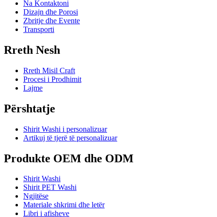
Na Kontaktoni
Dizajn dhe Porosi
Zbritje dhe Evente
Transporti
Rreth Nesh
Rreth Misil Craft
Procesi i Prodhimit
Lajme
Përshtatje
Shirit Washi i personalizuar
Artikuj të tjerë të personalizuar
Produkte OEM dhe ODM
Shirit Washi
Shirit PET Washi
Ngjitëse
Materiale shkrimi dhe letër
Libri i afisheve