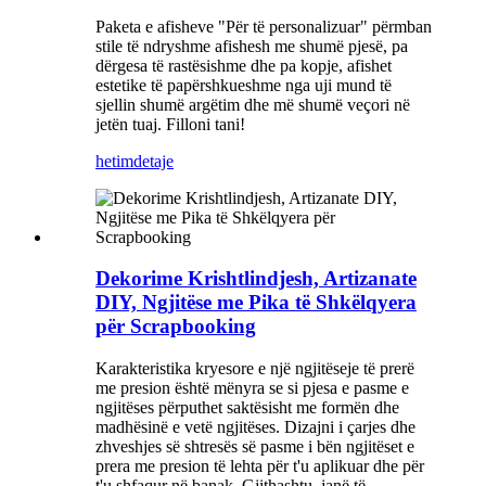
Paketa e afisheve "Për të personalizuar" përmban
stile të ndryshme afishesh me shumë pjesë, pa
dërgesa të rastësishme dhe pa kopje, afishet
estetike të papërshkueshme nga uji mund të
sjellin shumë argëtim dhe më shumë veçori në
jetën tuaj. Filloni tani!
hetim
detaje
Dekorime Krishtlindjesh, Artizanate
DIY, Ngjitëse me Pika të Shkëlqyera
për Scrapbooking
Karakteristika kryesore e një ngjitëseje të prerë
me presion është mënyra se si pjesa e pasme e
ngjitëses përputhet saktësisht me formën dhe
madhësinë e vetë ngjitëses. Dizajni i çarjes dhe
zhveshjes së shtresës së pasme i bën ngjitëset e
prera me presion të lehta për t'u aplikuar dhe për
t'u shfaqur në banak. Gjithashtu, janë të