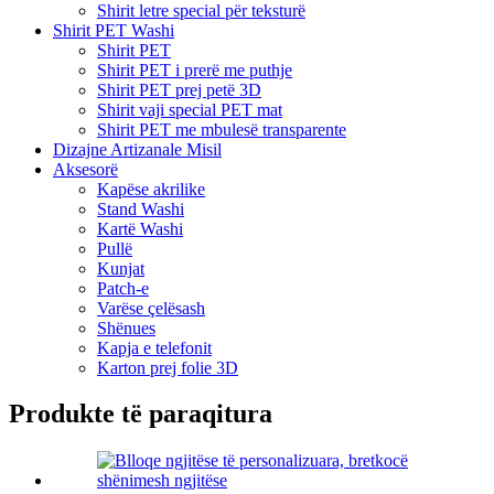
Shirit letre special për teksturë
Shirit PET Washi
Shirit PET
Shirit PET i prerë me puthje
Shirit PET prej petë 3D
Shirit vaji special PET mat
Shirit PET me mbulesë transparente
Dizajne Artizanale Misil
Aksesorë
Kapëse akrilike
Stand Washi
Kartë Washi
Pullë
Kunjat
Patch-e
Varëse çelësash
Shënues
Kapja e telefonit
Karton prej folie 3D
Produkte të paraqitura