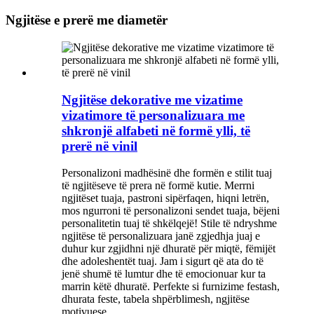
Ngjitëse e prerë me diametër
Ngjitëse dekorative me vizatime
vizatimore të personalizuara me
shkronjë alfabeti në formë ylli, të
prerë në vinil
Personalizoni madhësinë dhe formën e stilit tuaj
të ngjitëseve të prera në formë kutie. Merrni
ngjitëset tuaja, pastroni sipërfaqen, hiqni letrën,
mos ngurroni të personalizoni sendet tuaja, bëjeni
personalitetin tuaj të shkëlqejë! Stile të ndryshme
ngjitëse të personalizuara janë zgjedhja juaj e
duhur kur zgjidhni një dhuratë për miqtë, fëmijët
dhe adoleshentët tuaj. Jam i sigurt që ata do të
jenë shumë të lumtur dhe të emocionuar kur ta
marrin këtë dhuratë. Perfekte si furnizime festash,
dhurata feste, tabela shpërblimesh, ngjitëse
motivuese.