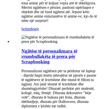
tona anime për të krijuar vepra arti të shkëlqyera.
Merrni ngjitësen e përzier, pastroni sipërfaqen e
objektit dhe në fund ngjiteni atë. Jepuni këto
ngjitëse anime entuziastëve të anime-ve, kjo do të
ishte një surprizë!
hetim
detaje
Ngjitëse të personalizuara të
rrumbullakëta të prera për
Scrapbooking
Personalizoni ngjitësen për ta përdorur në laptop
- thjesht hiqni letrën mbrojtëse në pjesën e pasme
të ngjitëseve të lezetshme dhe mund të filloni ta
ngjisni. Ato janë shumë të lezetshme dhe
shumëngjyrëshe! Dhuratë perfekte për studentë,
kolegë, miq, fëmijë. Dhurata dekorative "bëje
vetë", dhurata të bukura për festa, dhurata
ditëlindjeje, dhurata për Halloween, dhurata
diplomimi e kështu me radhë.