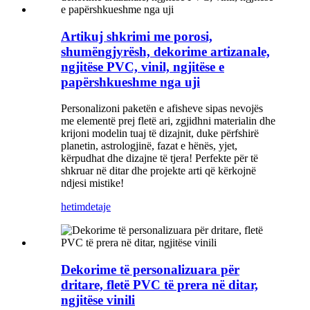
Artikuj shkrimi me porosi,
shumëngjyrësh, dekorime artizanale,
ngjitëse PVC, vinil, ngjitëse e
papërshkueshme nga uji
Personalizoni paketën e afisheve sipas nevojës
me elementë prej fletë ari, zgjidhni materialin dhe
krijoni modelin tuaj të dizajnit, duke përfshirë
planetin, astrologjinë, fazat e hënës, yjet,
kërpudhat dhe dizajne të tjera! Perfekte për të
shkruar në ditar dhe projekte arti që kërkojnë
ndjesi mistike!
hetim
detaje
Dekorime të personalizuara për
dritare, fletë PVC të prera në ditar,
ngjitëse vinili