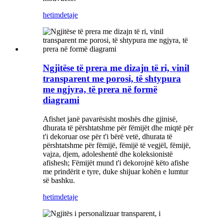
hetim
detaje
Ngjitëse të prera me dizajn të ri, vinil
transparent me porosi, të shtypura
me ngjyra, të prera në formë
diagrami
Afishet janë pavarësisht moshës dhe gjinisë,
dhurata të përshtatshme për fëmijët dhe miqtë për
t'i dekoruar ose për t'i bërë vetë, dhurata të
përshtatshme për fëmijë, fëmijë të vegjël, fëmijë,
vajza, djem, adoleshentë dhe koleksionistë
afishesh; Fëmijët mund t'i dekorojnë këto afishe
me prindërit e tyre, duke shijuar kohën e lumtur
së bashku.
hetim
detaje