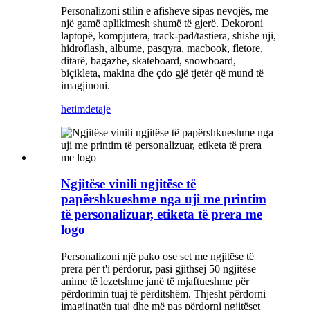
Personalizoni stilin e afisheve sipas nevojës, me
një gamë aplikimesh shumë të gjerë. Dekoroni
laptopë, kompjutera, track-pad/tastiera, shishe uji,
hidroflash, albume, pasqyra, macbook, fletore,
ditarë, bagazhe, skateboard, snowboard,
biçikleta, makina dhe çdo gjë tjetër që mund të
imagjinoni.
hetim
detaje
Ngjitëse vinili ngjitëse të
papërshkueshme nga uji me printim
të personalizuar, etiketa të prera me
logo
Personalizoni një pako ose set me ngjitëse të
prera për t'i përdorur, pasi gjithsej 50 ngjitëse
anime të lezetshme janë të mjaftueshme për
përdorimin tuaj të përditshëm. Thjesht përdorni
imagjinatën tuaj dhe më pas përdorni ngjitëset