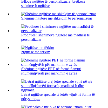
Blloqe ngjitëse të personalizuara, bretkocë
shënimesh ngjitëse
Shënime ngjitëse me shkëlqim të personalizuar
Prodhues i shënimeve ngjitëse me madhësi të
personalizuar
Ngjitëse me fërkim
Shënime ngjitëse PET në formë flamuri
shumëngjyrësh për markimin e zyrës
Letrat ngjitëse speciale të letrës vijnë në forma të
ndryshme,...