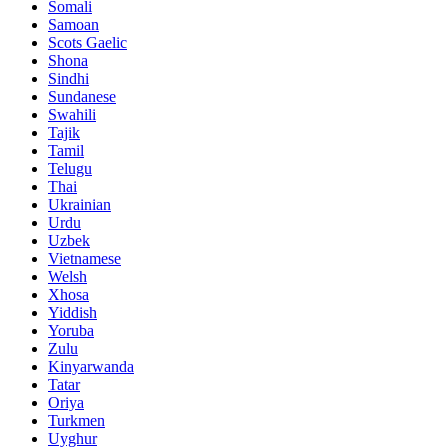
Somali
Samoan
Scots Gaelic
Shona
Sindhi
Sundanese
Swahili
Tajik
Tamil
Telugu
Thai
Ukrainian
Urdu
Uzbek
Vietnamese
Welsh
Xhosa
Yiddish
Yoruba
Zulu
Kinyarwanda
Tatar
Oriya
Turkmen
Uyghur