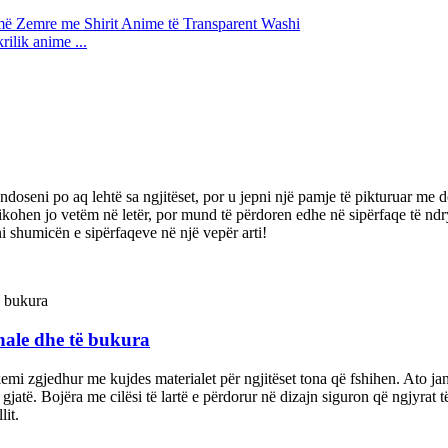
ilik anime ...
doseni po aq lehtë sa ngjitëset, por u jepni një pamje të pikturuar me do
kohen jo vetëm në letër, por mund të përdoren edhe në sipërfaqe të ndrys
oni shumicën e sipërfaqeve në një vepër arti!
nale dhe të bukura
kemi zgjedhur me kujdes materialet për ngjitëset tona që fshihen. Ato ja
 gjatë. Bojëra me cilësi të lartë e përdorur në dizajn siguron që ngjyrat
lit.