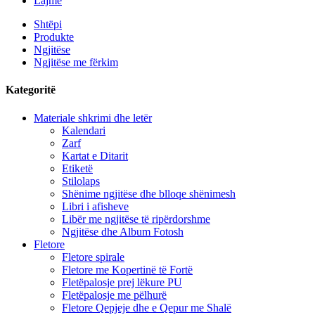
Lajme
Shtëpi
Produkte
Ngjitëse
Ngjitëse me fërkim
Kategoritë
Materiale shkrimi dhe letër
Kalendari
Zarf
Kartat e Ditarit
Etiketë
Stilolaps
Shënime ngjitëse dhe blloqe shënimesh
Libri i afisheve
Libër me ngjitëse të ripërdorshme
Ngjitëse dhe Album Fotosh
Fletore
Fletore spirale
Fletore me Kopertinë të Fortë
Fletëpalosje prej lëkure PU
Fletëpalosje me pëlhurë
Fletore Qepjeje dhe e Qepur me Shalë