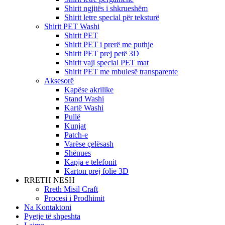
Shirit ngjitës i shkrueshëm
Shirit letre special për teksturë
Shirit PET Washi
Shirit PET
Shirit PET i prerë me puthje
Shirit PET prej petë 3D
Shirit vaji special PET mat
Shirit PET me mbulesë transparente
Aksesorë
Kapëse akrilike
Stand Washi
Kartë Washi
Pullë
Kunjat
Patch-e
Varëse çelësash
Shënues
Kapja e telefonit
Karton prej folie 3D
RRETH NESH
Rreth Misil Craft
Procesi i Prodhimit
Na Kontaktoni
Pyetje të shpeshta