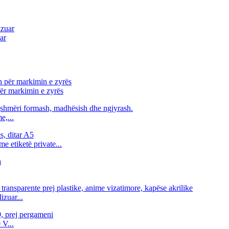
ar
ër markimin e zyrës
e,...
e etiketë private...
izuar...
 V...