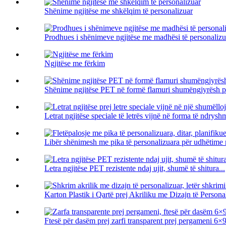
Shënime ngjitëse me shkëlqim të personalizuar
Prodhues i shënimeve ngjitëse me madhësi të personalizu
Ngjitëse me fërkim
Shënime ngjitëse PET në formë flamuri shumëngjyrësh p
Letrat ngjitëse speciale të letrës vijnë në forma të ndryshm
Libër shënimesh me pika të personalizuara për udhëtime m
Letra ngjitëse PET rezistente ndaj ujit, shumë të shitura...
Karton Plastik i Qartë prej Akriliku me Dizajn të Personal
Ftesë për dasëm prej zarfi transparent prej pergameni 6×9