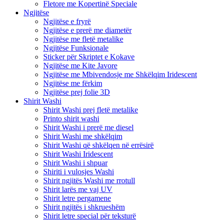
Fletore me Kopertinë Speciale
Ngjitëse
Ngjitëse e fryrë
Ngjitëse e prerë me diametër
Ngjitëse me fletë metalike
Ngjitëse Funksionale
Sticker për Skriptet e Kokave
Ngjitëse me Kite Javore
Ngjitëse me Mbivendosje me Shkëlqim Iridescent
Ngjitëse me fërkim
Ngjitëse prej folie 3D
Shirit Washi
Shirit Washi prej fletë metalike
Printo shirit washi
Shirit Washi i prerë me diesel
Shirit Washi me shkëlqim
Shirit Washi që shkëlqen në errësirë
Shirit Washi Iridescent
Shirit Washi i shpuar
Shiriti i vulosjes Washi
Shirit ngjitës Washi me rrotull
Shirit larës me vaj UV
Shirit letre pergamene
Shirit ngjitës i shkrueshëm
Shirit letre special për teksturë