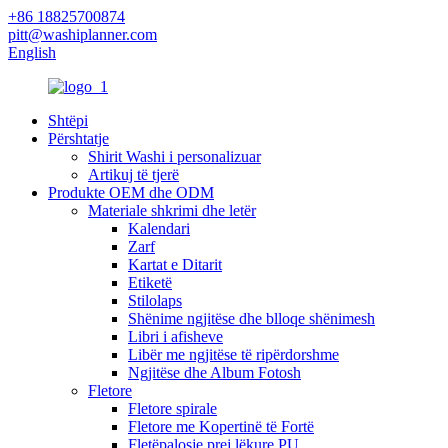
+86 18825700874
pitt@washiplanner.com
English
Shtëpi
Përshtatje
Shirit Washi i personalizuar
Artikuj të tjerë
Produkte OEM dhe ODM
Materiale shkrimi dhe letër
Kalendari
Zarf
Kartat e Ditarit
Etiketë
Stilolaps
Shënime ngjitëse dhe blloqe shënimesh
Libri i afisheve
Libër me ngjitëse të ripërdorshme
Ngjitëse dhe Album Fotosh
Fletore
Fletore spirale
Fletore me Kopertinë të Fortë
Fletëpalosje prej lëkure PU