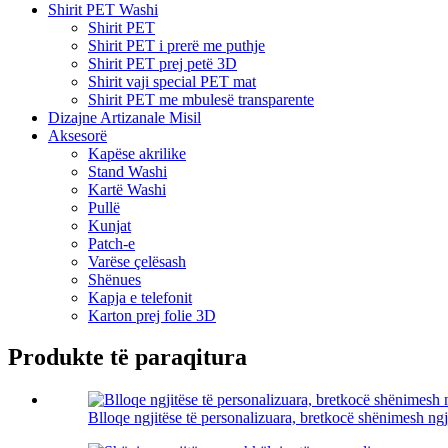
Shirit PET Washi
Shirit PET
Shirit PET i prerë me puthje
Shirit PET prej petë 3D
Shirit vaji special PET mat
Shirit PET me mbulesë transparente
Dizajne Artizanale Misil
Aksesorë
Kapëse akrilike
Stand Washi
Kartë Washi
Pullë
Kunjat
Patch-e
Varëse çelësash
Shënues
Kapja e telefonit
Karton prej folie 3D
Produkte të paraqitura
Blloqe ngjitëse të personalizuara, bretkocë shënimesh ngj