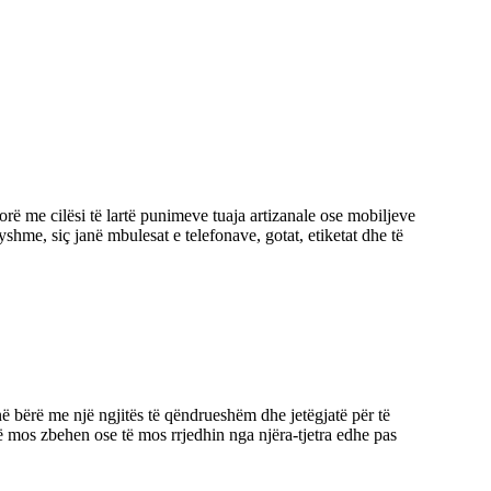
rë me cilësi të lartë punimeve tuaja artizanale ose mobiljeve
hme, siç janë mbulesat e telefonave, gotat, etiketat dhe të
në bërë me një ngjitës të qëndrueshëm dhe jetëgjatë për të
 të mos zbehen ose të mos rrjedhin nga njëra-tjetra edhe pas