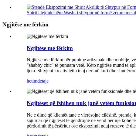
Shirit i tejdukshëm Washi i shtypur në formë zemre me akr
Ngjitëse me fërkim
Ngjitëse me fërkim
Ngjitëse me fërkim për punime artizanale dhe mobilje, ven
"shabby chic" të punuara vetë. Këto ngjitëse mund të apli
tjera. Shtyjeni kreativitetin tuaj deri në kufi dhe shndërr
hetim
detaje
Ngjitëset që fshihen nuk janë vetëm funksio
Ne e dimë që klientët tanë e vlerësojnë cilësinë, prandaj 
siguruar që ngjitëset të qëndrojnë në vend për një kohë të
përdorimit të përsëritur ose ekspozimit ndaj rrezeve të diel