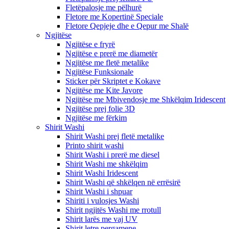
Fletëpalosje me pëlhurë
Fletore me Kopertinë Speciale
Fletore Qepjeje dhe e Qepur me Shalë
Ngjitëse
Ngjitëse e fryrë
Ngjitëse e prerë me diametër
Ngjitëse me fletë metalike
Ngjitëse Funksionale
Sticker për Skriptet e Kokave
Ngjitëse me Kite Javore
Ngjitëse me Mbivendosje me Shkëlqim Iridescent
Ngjitëse prej folie 3D
Ngjitëse me fërkim
Shirit Washi
Shirit Washi prej fletë metalike
Printo shirit washi
Shirit Washi i prerë me diesel
Shirit Washi me shkëlqim
Shirit Washi Iridescent
Shirit Washi që shkëlqen në errësirë
Shirit Washi i shpuar
Shiriti i vulosjes Washi
Shirit ngjitës Washi me rrotull
Shirit larës me vaj UV
Shirit letre pergamene