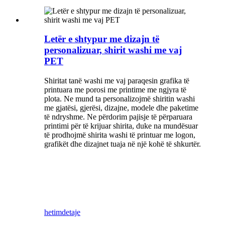
Letër e shtypur me dizajn të
personalizuar, shirit washi me vaj
PET
Shiritat tanë washi me vaj paraqesin grafika të
printuara me porosi me printime me ngjyra të
plota. Ne mund ta personalizojmë shiritin washi
me gjatësi, gjerësi, dizajne, modele dhe paketime
të ndryshme. Ne përdorim pajisje të përparuara
printimi për të krijuar shirita, duke na mundësuar
të prodhojmë shirita washi të printuar me logon,
grafikët dhe dizajnet tuaja në një kohë të shkurtër.
hetim
detaje