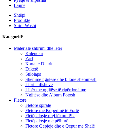
Pyetje të shpeshta
Lajme
Shtëpi
Produkte
Shirit Washi
Kategoritë
Materiale shkrimi dhe letër
Kalendari
Zarf
Kartat e Ditarit
Etiketë
Stilolaps
Shënime ngjitëse dhe blloqe shënimesh
Libri i afisheve
Libër me ngjitëse të ripërdorshme
Ngjitëse dhe Album Fotosh
Fletore
Fletore spirale
Fletore me Kopertinë të Fortë
Fletëpalosje prej lëkure PU
Fletëpalosje me pëlhurë
Fletore Qepjeje dhe e Qepur me Shalë