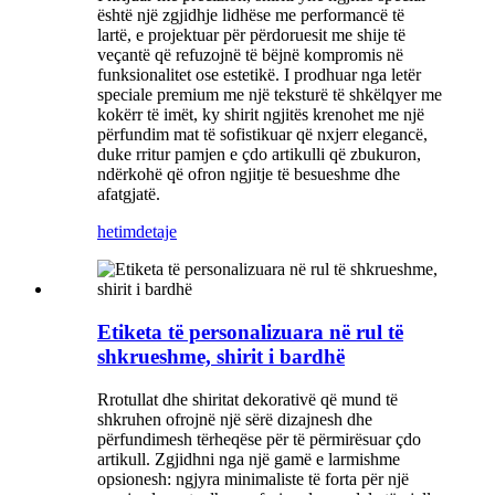
është një zgjidhje lidhëse me performancë të
lartë, e projektuar për përdoruesit me shije të
veçantë që refuzojnë të bëjnë kompromis në
funksionalitet ose estetikë. I prodhuar nga letër
speciale premium me një teksturë të shkëlqyer me
kokërr të imët, ky shirit ngjitës krenohet me një
përfundim mat të sofistikuar që nxjerr elegancë,
duke rritur pamjen e çdo artikulli që zbukuron,
ndërkohë që ofron ngjitje të besueshme dhe
afatgjatë.
hetim
detaje
Etiketa të personalizuara në rul të
shkrueshme, shirit i bardhë
Rrotullat dhe shiritat dekorativë që mund të
shkruhen ofrojnë një sërë dizajnesh dhe
përfundimesh tërheqëse për të përmirësuar çdo
artikull. Zgjidhni nga një gamë e larmishme
opsionesh: ngjyra minimaliste të forta për një