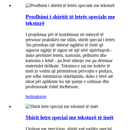
Prodhimi i shiritit të letrës speciale me
teksturë
I projektuar për të kombinuar në mënyrë të
përsosur praktikën me stilin, shiriti special i letrës
3m përmban një shtresë ngjitëse të fortë që
siguron ngjitje të sigurt në një sërë sipërfaqesh -
duke përfshirë letrën, kartonin, pëlhurën dhe
kartonin e lehtë - pa lënë mbetje ose pa dëmtuar
materialet delikate. Tekstura e saj me kokërr të
imët jo vetëm që përmirëson përvojën e prekjes,
por edhe minimizon shkëlqimin, duke e bërë atë
ideal për aplikime ku një pamje e rafinuar dhe
profesionale është thelbësore.
hetim
detaje
Shirit letre special me teksturë të imët
I krijuar me precizion, shiriti ynë ngjitës special