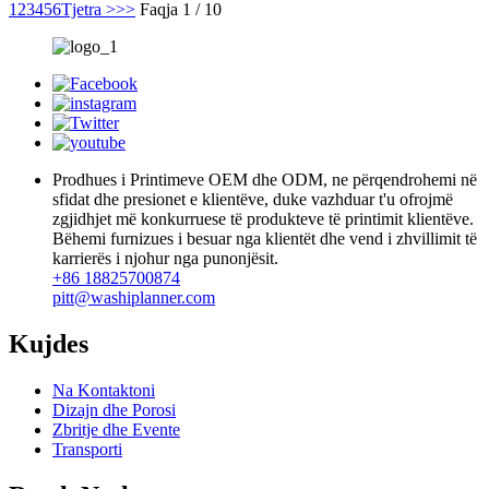
1
2
3
4
5
6
Tjetra >
>>
Faqja 1 / 10
Prodhues i Printimeve OEM dhe ODM, ne përqendrohemi në
sfidat dhe presionet e klientëve, duke vazhduar t'u ofrojmë
zgjidhjet më konkurruese të produkteve të printimit klientëve.
Bëhemi furnizues i besuar nga klientët dhe vend i zhvillimit të
karrierës i njohur nga punonjësit.
+86 18825700874
pitt@washiplanner.com
Kujdes
Na Kontaktoni
Dizajn dhe Porosi
Zbritje dhe Evente
Transporti