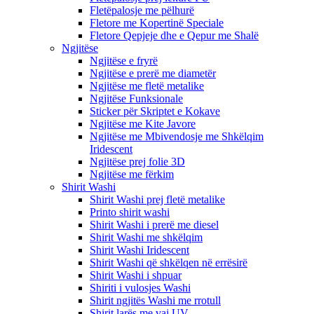
Fletëpalosje me pëlhurë
Fletore me Kopertinë Speciale
Fletore Qepjeje dhe e Qepur me Shalë
Ngjitëse
Ngjitëse e fryrë
Ngjitëse e prerë me diametër
Ngjitëse me fletë metalike
Ngjitëse Funksionale
Sticker për Skriptet e Kokave
Ngjitëse me Kite Javore
Ngjitëse me Mbivendosje me Shkëlqim
Iridescent
Ngjitëse prej folie 3D
Ngjitëse me fërkim
Shirit Washi
Shirit Washi prej fletë metalike
Printo shirit washi
Shirit Washi i prerë me diesel
Shirit Washi me shkëlqim
Shirit Washi Iridescent
Shirit Washi që shkëlqen në errësirë
Shirit Washi i shpuar
Shiriti i vulosjes Washi
Shirit ngjitës Washi me rrotull
Shirit larës me vaj UV