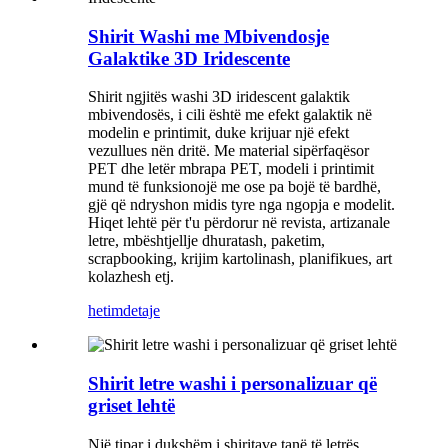
Shirit Washi me Mbivendosje
Galaktike 3D Iridescente
Shirit ngjitës washi 3D iridescent galaktik
mbivendosës, i cili është me efekt galaktik në
modelin e printimit, duke krijuar një efekt
vezullues nën dritë. Me material sipërfaqësor
PET dhe letër mbrapa PET, modeli i printimit
mund të funksionojë me ose pa bojë të bardhë,
gjë që ndryshon midis tyre nga ngopja e modelit.
Hiqet lehtë për t'u përdorur në revista, artizanale
letre, mbështjellje dhuratash, paketim,
scrapbooking, krijim kartolinash, planifikues, art
kolazhesh etj.
hetim
detaje
Shirit letre washi i personalizuar që
griset lehtë
Një tipar i dukshëm i shiritave tanë të letrës