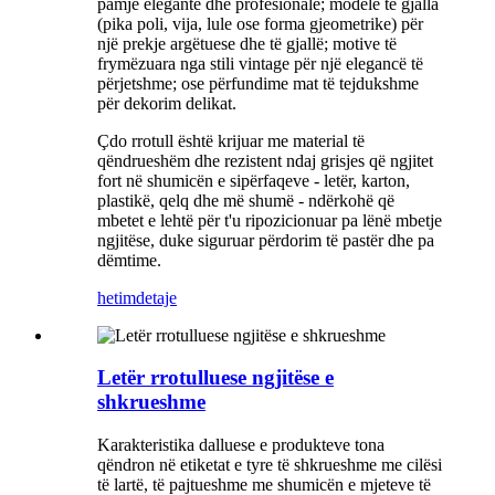
pamje elegante dhe profesionale; modele të gjalla
(pika poli, vija, lule ose forma gjeometrike) për
një prekje argëtuese dhe të gjallë; motive të
frymëzuara nga stili vintage për një elegancë të
përjetshme; ose përfundime mat të tejdukshme
për dekorim delikat.
Çdo rrotull është krijuar me material të
qëndrueshëm dhe rezistent ndaj grisjes që ngjitet
fort në shumicën e sipërfaqeve - letër, karton,
plastikë, qelq dhe më shumë - ndërkohë që
mbetet e lehtë për t'u ripozicionuar pa lënë mbetje
ngjitëse, duke siguruar përdorim të pastër dhe pa
dëmtime.
hetim
detaje
Letër rrotulluese ngjitëse e
shkrueshme
Karakteristika dalluese e produkteve tona
qëndron në etiketat e tyre të shkrueshme me cilësi
të lartë, të pajtueshme me shumicën e mjeteve të