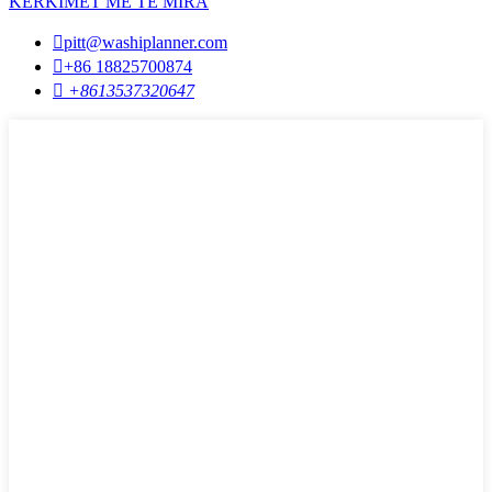
KËRKIMET MË TË MIRA

pitt@washiplanner.com

+86 18825700874

+8613537320647