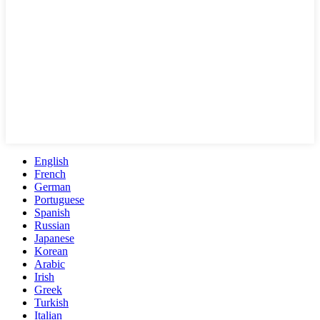
English
French
German
Portuguese
Spanish
Russian
Japanese
Korean
Arabic
Irish
Greek
Turkish
Italian