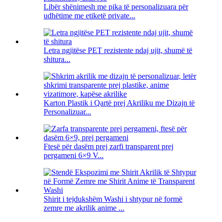
Libër shënimesh me pika të personalizuara për
udhëtime me etiketë private...
Letra ngjitëse PET rezistente ndaj ujit, shumë të
shitura...
Karton Plastik i Qartë prej Akriliku me Dizajn të
Personalizuar...
Ftesë për dasëm prej zarfi transparent prej
pergameni 6×9 V...
Shirit i tejdukshëm Washi i shtypur në formë
zemre me akrilik anime ...