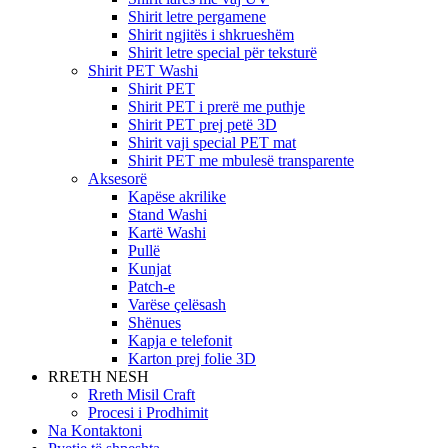
Shirit letre pergamene
Shirit ngjitës i shkrueshëm
Shirit letre special për teksturë
Shirit PET Washi
Shirit PET
Shirit PET i prerë me puthje
Shirit PET prej petë 3D
Shirit vaji special PET mat
Shirit PET me mbulesë transparente
Aksesorë
Kapëse akrilike
Stand Washi
Kartë Washi
Pullë
Kunjat
Patch-e
Varëse çelësash
Shënues
Kapja e telefonit
Karton prej folie 3D
RRETH NESH
Rreth Misil Craft
Procesi i Prodhimit
Na Kontaktoni