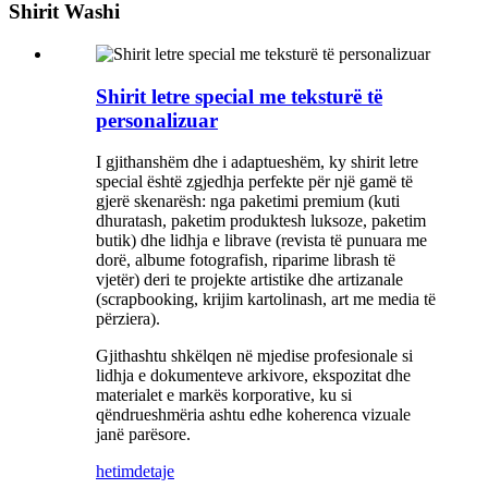
Shirit Washi
Shirit letre special me teksturë të
personalizuar
I gjithanshëm dhe i adaptueshëm, ky shirit letre
special është zgjedhja perfekte për një gamë të
gjerë skenarësh: nga paketimi premium (kuti
dhuratash, paketim produktesh luksoze, paketim
butik) dhe lidhja e librave (revista të punuara me
dorë, albume fotografish, riparime librash të
vjetër) deri te projekte artistike dhe artizanale
(scrapbooking, krijim kartolinash, art me media të
përziera).
Gjithashtu shkëlqen në mjedise profesionale si
lidhja e dokumenteve arkivore, ekspozitat dhe
materialet e markës korporative, ku si
qëndrueshmëria ashtu edhe koherenca vizuale
janë parësore.
hetim
detaje