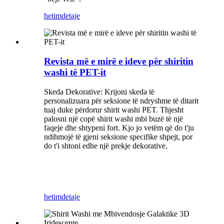
hetim
detaje
Revista më e mirë e ideve për shiritin
washi të PET-it
Skeda Dekorative: Krijoni skeda të
personalizuara për seksione të ndryshme të ditarit
tuaj duke përdorur shirit washi PET. Thjesht
palosni një copë shirit washi mbi buzë të një
faqeje dhe shtypeni fort. Kjo jo vetëm që do t'ju
ndihmojë të gjeni seksione specifike shpejt, por
do t'i shtoni edhe një prekje dekorative.
hetim
detaje