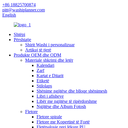
+86 18825700874
pitt@washiplanner.com
English
Shtëpi
Përshtatje
Shirit Washi i personalizuar
Artikuj të tjerë
Produkte OEM dhe ODM
Materiale shkrimi dhe letër
Kalendari
Zarf
Kartat e Ditarit
Etiketë
Stilolaps
Shënime ngjitëse dhe blloqe shënimesh
Libri i afisheve
Libër me ngjitëse të ripërdorshme
Ngjitëse dhe Album Fotosh
Fletore
Fletore spirale
Fletore me Kopertinë të Fortë
Fletëpalosje prej lëkure PU