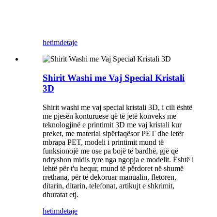
hetim
detaje
Shirit Washi me Vaj Special Kristali
3D
Shirit washi me vaj special kristali 3D, i cili është
me pjesën konturuese që të jetë konveks me
teknologjinë e printimit 3D me vaj kristali kur
preket, me material sipërfaqësor PET dhe letër
mbrapa PET, modeli i printimit mund të
funksionojë me ose pa bojë të bardhë, gjë që
ndryshon midis tyre nga ngopja e modelit. Është i
lehtë për t'u hequr, mund të përdoret në shumë
rrethana, për të dekoruar manualin, fletoren,
ditarin, ditarin, telefonat, artikujt e shkrimit,
dhuratat etj.
hetim
detaje