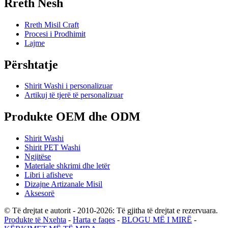
Rreth Nesh
Rreth Misil Craft
Procesi i Prodhimit
Lajme
Përshtatje
Shirit Washi i personalizuar
Artikuj të tjerë të personalizuar
Produkte OEM dhe ODM
Shirit Washi
Shirit PET Washi
Ngjitëse
Materiale shkrimi dhe letër
Libri i afisheve
Dizajne Artizanale Misil
Aksesorë
© Të drejtat e autorit - 2010-2026: Të gjitha të drejtat e rezervuara.
Produkte të Nxehta
-
Harta e faqes
-
BLOGU MË I MIRË
-