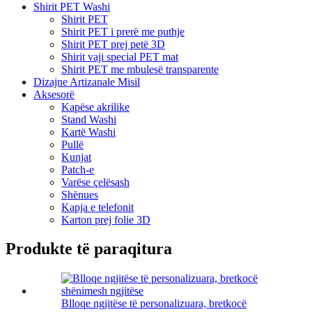
Shirit PET Washi
Shirit PET
Shirit PET i prerë me puthje
Shirit PET prej petë 3D
Shirit vaji special PET mat
Shirit PET me mbulesë transparente
Dizajne Artizanale Misil
Aksesorë
Kapëse akrilike
Stand Washi
Kartë Washi
Pullë
Kunjat
Patch-e
Varëse çelësash
Shënues
Kapja e telefonit
Karton prej folie 3D
Produkte të paraqitura
Blloqe ngjitëse të personalizuara, bretkocë