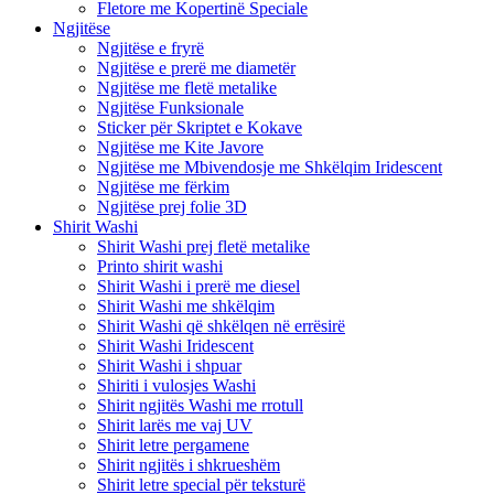
Fletore me Kopertinë Speciale
Ngjitëse
Ngjitëse e fryrë
Ngjitëse e prerë me diametër
Ngjitëse me fletë metalike
Ngjitëse Funksionale
Sticker për Skriptet e Kokave
Ngjitëse me Kite Javore
Ngjitëse me Mbivendosje me Shkëlqim Iridescent
Ngjitëse me fërkim
Ngjitëse prej folie 3D
Shirit Washi
Shirit Washi prej fletë metalike
Printo shirit washi
Shirit Washi i prerë me diesel
Shirit Washi me shkëlqim
Shirit Washi që shkëlqen në errësirë
Shirit Washi Iridescent
Shirit Washi i shpuar
Shiriti i vulosjes Washi
Shirit ngjitës Washi me rrotull
Shirit larës me vaj UV
Shirit letre pergamene
Shirit ngjitës i shkrueshëm
Shirit letre special për teksturë