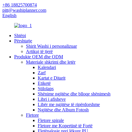
+86 18825700874
pitt@washiplanner.com
English
Shtëpi
Përshtatje
Shirit Washi i personalizuar
Artikuj të tjerë
Produkte OEM dhe ODM
Materiale shkrimi dhe letër
Kalendari
Zarf
Kartat e Ditarit
Etiketë
Stilolaps
Shënime ngjitëse dhe blloqe shënimesh
Libri i afisheve
Libër me ngjitëse të ripërdorshme
Ngjitëse dhe Album Fotosh
Fletore
Fletore spirale
Fletore me Kopertinë të Fortë
Fletëpalosje prej lëkure PU