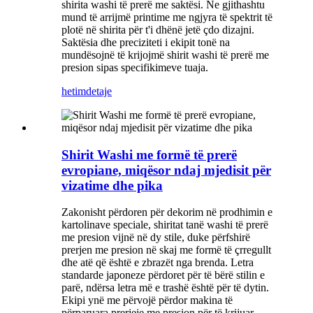
shirita washi të prerë me saktësi. Ne gjithashtu
mund të arrijmë printime me ngjyra të spektrit të
plotë në shirita për t'i dhënë jetë çdo dizajni.
Saktësia dhe preciziteti i ekipit tonë na
mundësojnë të krijojmë shirit washi të prerë me
presion sipas specifikimeve tuaja.
hetim
detaje
Shirit Washi me formë të prerë
evropiane, miqësor ndaj mjedisit për
vizatime dhe pika
Zakonisht përdoren për dekorim në prodhimin e
kartolinave speciale, shiritat tanë washi të prerë
me presion vijnë në dy stile, duke përfshirë
prerjen me presion në skaj me formë të çrregullt
dhe atë që është e zbrazët nga brenda. Letra
standarde japoneze përdoret për të bërë stilin e
parë, ndërsa letra më e trashë është për të dytin.
Ekipi ynë me përvojë përdor makina të
përparuara prerjeje me presion për të krijuar