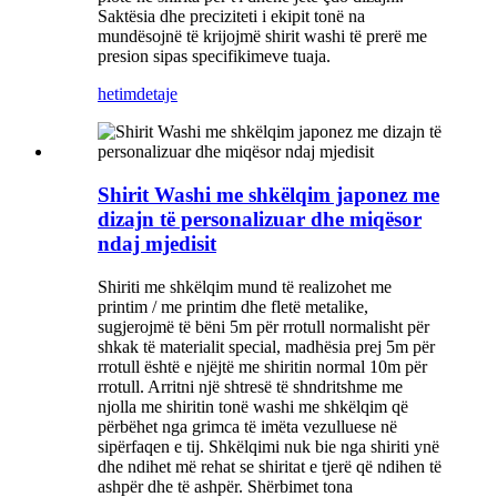
Saktësia dhe preciziteti i ekipit tonë na
mundësojnë të krijojmë shirit washi të prerë me
presion sipas specifikimeve tuaja.
hetim
detaje
Shirit Washi me shkëlqim japonez me
dizajn të personalizuar dhe miqësor
ndaj mjedisit
Shiriti me shkëlqim mund të realizohet me
printim / me printim dhe fletë metalike,
sugjerojmë të bëni 5m për rrotull normalisht për
shkak të materialit special, madhësia prej 5m për
rrotull është e njëjtë me shiritin normal 10m për
rrotull. Arritni një shtresë të shndritshme me
njolla me shiritin tonë washi me shkëlqim që
përbëhet nga grimca të imëta vezulluese në
sipërfaqen e tij. Shkëlqimi nuk bie nga shiriti ynë
dhe ndihet më rehat se shiritat e tjerë që ndihen të
ashpër dhe të ashpër. Shërbimet tona