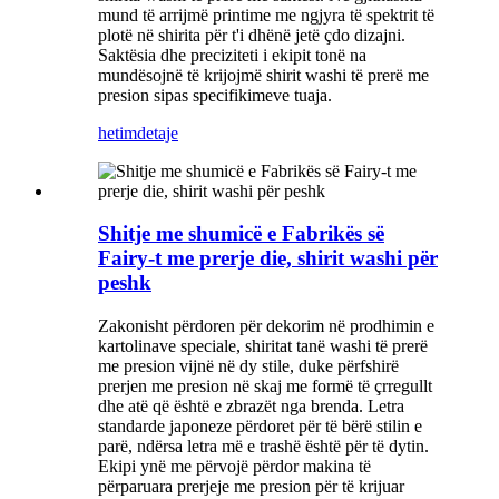
mund të arrijmë printime me ngjyra të spektrit të
plotë në shirita për t'i dhënë jetë çdo dizajni.
Saktësia dhe preciziteti i ekipit tonë na
mundësojnë të krijojmë shirit washi të prerë me
presion sipas specifikimeve tuaja.
hetim
detaje
Shitje me shumicë e Fabrikës së
Fairy-t me prerje die, shirit washi për
peshk
Zakonisht përdoren për dekorim në prodhimin e
kartolinave speciale, shiritat tanë washi të prerë
me presion vijnë në dy stile, duke përfshirë
prerjen me presion në skaj me formë të çrregullt
dhe atë që është e zbrazët nga brenda. Letra
standarde japoneze përdoret për të bërë stilin e
parë, ndërsa letra më e trashë është për të dytin.
Ekipi ynë me përvojë përdor makina të
përparuara prerjeje me presion për të krijuar