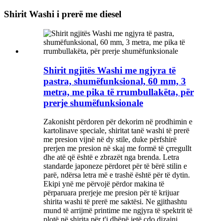
Shirit Washi i prerë me diesel
Shirit ngjitës Washi me ngjyra të
pastra, shumëfunksional, 60 mm, 3
metra, me pika të rrumbullakëta, për
prerje shumëfunksionale
Zakonisht përdoren për dekorim në prodhimin e
kartolinave speciale, shiritat tanë washi të prerë
me presion vijnë në dy stile, duke përfshirë
prerjen me presion në skaj me formë të çrregullt
dhe atë që është e zbrazët nga brenda. Letra
standarde japoneze përdoret për të bërë stilin e
parë, ndërsa letra më e trashë është për të dytin.
Ekipi ynë me përvojë përdor makina të
përparuara prerjeje me presion për të krijuar
shirita washi të prerë me saktësi. Ne gjithashtu
mund të arrijmë printime me ngjyra të spektrit të
plotë në shirita për t'i dhënë jetë çdo dizajni.