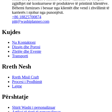
zgjidhjet më konkurruese të produkteve të printimit klientëve.
Bëhemi furnizues i besuar nga klientët dhe vend i zhvillimit të
karrierës i njohur nga punonjësit.
+86 18825700874
pitt@washiplanner.com
Kujdes
Na Kontaktoni
Dizajn dhe Porosi
Zbritje dhe Evente
Transporti
Rreth Nesh
Rreth Misil Craft
Procesi i Prodhimit
Lajme
Përshtatje
Shirit Washi i personalizuar
Artikuj të tjerë të personalizuar