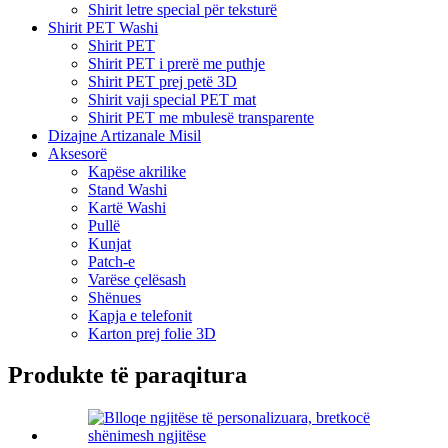
Shirit letre special për teksturë
Shirit PET Washi
Shirit PET
Shirit PET i prerë me puthje
Shirit PET prej petë 3D
Shirit vaji special PET mat
Shirit PET me mbulesë transparente
Dizajne Artizanale Misil
Aksesorë
Kapëse akrilike
Stand Washi
Kartë Washi
Pullë
Kunjat
Patch-e
Varëse çelësash
Shënues
Kapja e telefonit
Karton prej folie 3D
Produkte të paraqitura