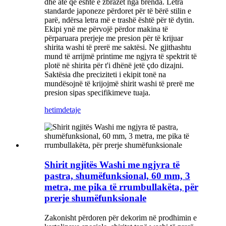
dhe atë që është e zbrazët nga brenda. Letra
standarde japoneze përdoret për të bërë stilin e
parë, ndërsa letra më e trashë është për të dytin.
Ekipi ynë me përvojë përdor makina të
përparuara prerjeje me presion për të krijuar
shirita washi të prerë me saktësi. Ne gjithashtu
mund të arrijmë printime me ngjyra të spektrit të
plotë në shirita për t'i dhënë jetë çdo dizajni.
Saktësia dhe preciziteti i ekipit tonë na
mundësojnë të krijojmë shirit washi të prerë me
presion sipas specifikimeve tuaja.
hetim
detaje
Shirit ngjitës Washi me ngjyra të
pastra, shumëfunksional, 60 mm, 3
metra, me pika të rrumbullakëta, për
prerje shumëfunksionale
Zakonisht përdoren për dekorim në prodhimin e