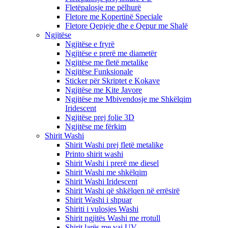
Fletëpalosje me pëlhurë
Fletore me Kopertinë Speciale
Fletore Qepjeje dhe e Qepur me Shalë
Ngjitëse
Ngjitëse e fryrë
Ngjitëse e prerë me diametër
Ngjitëse me fletë metalike
Ngjitëse Funksionale
Sticker për Skriptet e Kokave
Ngjitëse me Kite Javore
Ngjitëse me Mbivendosje me Shkëlqim
Iridescent
Ngjitëse prej folie 3D
Ngjitëse me fërkim
Shirit Washi
Shirit Washi prej fletë metalike
Printo shirit washi
Shirit Washi i prerë me diesel
Shirit Washi me shkëlqim
Shirit Washi Iridescent
Shirit Washi që shkëlqen në errësirë
Shirit Washi i shpuar
Shiriti i vulosjes Washi
Shirit ngjitës Washi me rrotull
Shirit larës me vaj UV