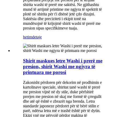
shirita washi të prerë me saktësi. Ne gjithashtu
mund të arrijmë printime me ngjyra të spektrit të
plotë në shirita për t'i dhënë jetë çdo dizajni.
Saktësia dhe preciziteti i ekipit tonë na
mundësojnë të krijojmë shirit washi të prerë me
presion sipas specifikimeve tuaja.
hetim
detaje
Shirit maskues letre Washi i prerë me
presion, shirit Washi me ngjyra të
printuara me porosi
Zakonisht përdoren për dekorim në prodhimin e
kartolinave speciale, shiritat tanë washi të prerë
me presion vijnë në dy stile, duke përfshirë
prerjen me presion në skaj me formë të çrregullt
dhe atë që është e zbrazët nga brenda. Letra
standarde japoneze përdoret për të bërë stilin e
parë, ndërsa letra më e trashë është për të dytin.
Ekipi ynë me përvojë përdor makina të