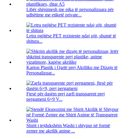
Libër shënimesh me pika të personalizuara për
udhëtime me etiketë private...
Letra ngjitëse PET rezistente ndaj ujit, shumë të
shitura...
Karton Plastik i Qartë prej Akriliku me Dizajn të
Personalizuar...
Ftesë për dasëm prej zarfi transparent prej
pergameni 6×9 V...
Shirit i tejdukshëm Washi i shtypur në formë
zemre me akrilik anime ...