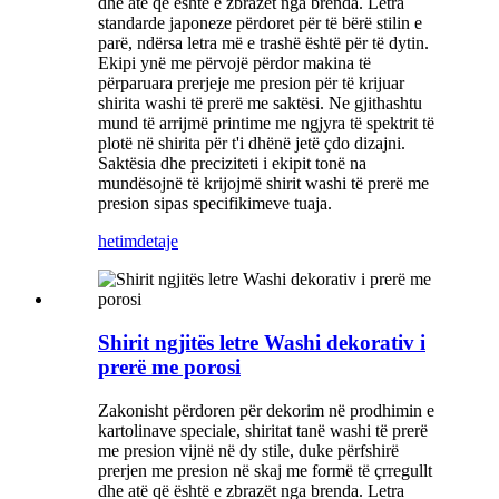
dhe atë që është e zbrazët nga brenda. Letra
standarde japoneze përdoret për të bërë stilin e
parë, ndërsa letra më e trashë është për të dytin.
Ekipi ynë me përvojë përdor makina të
përparuara prerjeje me presion për të krijuar
shirita washi të prerë me saktësi. Ne gjithashtu
mund të arrijmë printime me ngjyra të spektrit të
plotë në shirita për t'i dhënë jetë çdo dizajni.
Saktësia dhe preciziteti i ekipit tonë na
mundësojnë të krijojmë shirit washi të prerë me
presion sipas specifikimeve tuaja.
hetim
detaje
Shirit ngjitës letre Washi dekorativ i
prerë me porosi
Zakonisht përdoren për dekorim në prodhimin e
kartolinave speciale, shiritat tanë washi të prerë
me presion vijnë në dy stile, duke përfshirë
prerjen me presion në skaj me formë të çrregullt
dhe atë që është e zbrazët nga brenda. Letra