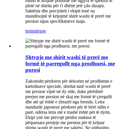
mund të arrijmë printime me ngjyra të spektrit të
plotë në shirita për t'i dhënë jetë çdo dizajni.
Saktësia dhe preciziteti i ekipit tonë na
mundësojnë të krijojmë shirit washi të prerë me
presion sipas specifikimeve tuaja.
hetim
detaje
Shtypje me shirit washi të prerë me
formë të parregullt nga prodhuesi, me
porosi
Zakonisht përdoren për dekorim në prodhimin e
kartolinave speciale, shiritat tanë washi të prerë
me presion vijnë në dy stile, duke përfshirë
prerjen me presion në skaj me formë të çrregullt
dhe atë që është e zbrazët nga brenda. Letra
standarde japoneze përdoret për të bërë stilin e
parë, ndërsa letra më e trashë është për të dytin.
Ekipi ynë me përvojë përdor makina të
përparuara prerjeje me presion për të krijuar
shirita washi të prerë me saktësi. Ne gjithashtu