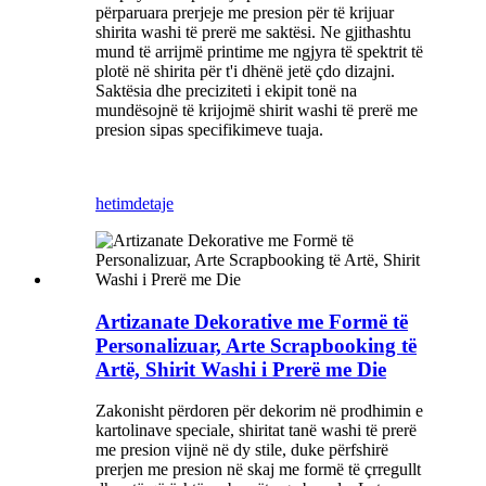
përparuara prerjeje me presion për të krijuar
shirita washi të prerë me saktësi. Ne gjithashtu
mund të arrijmë printime me ngjyra të spektrit të
plotë në shirita për t'i dhënë jetë çdo dizajni.
Saktësia dhe preciziteti i ekipit tonë na
mundësojnë të krijojmë shirit washi të prerë me
presion sipas specifikimeve tuaja.
hetim
detaje
Artizanate Dekorative me Formë të
Personalizuar, Arte Scrapbooking të
Artë, Shirit Washi i Prerë me Die
Zakonisht përdoren për dekorim në prodhimin e
kartolinave speciale, shiritat tanë washi të prerë
me presion vijnë në dy stile, duke përfshirë
prerjen me presion në skaj me formë të çrregullt