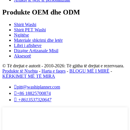
Produkte OEM dhe ODM
Shirit Washi
Shirit PET Washi
Ngjitëse
Materiale shkrimi dhe letër
Libri i afisheve
Dizajne Artizanale Misil
Aksesorë
© Të drejtat e autorit - 2010-2026: Të gjitha të drejtat e rezervuara.
Produkte të Nxehta
-
Harta e faqes
-
BLOGU MË I MIRË
-
KËRKIMET MË TË MIRA

pitt@washiplanner.com

+86 18825700874

+8613537320647