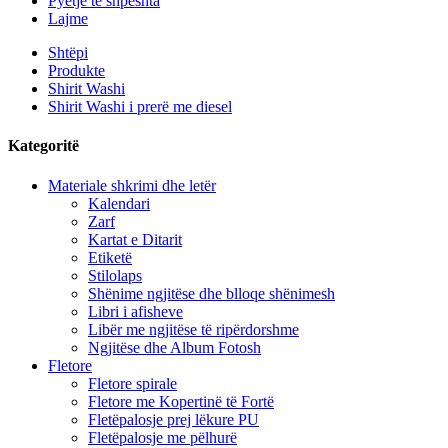
Pyetje të shpeshta
Lajme
Shtëpi
Produkte
Shirit Washi
Shirit Washi i prerë me diesel
Kategoritë
Materiale shkrimi dhe letër
Kalendari
Zarf
Kartat e Ditarit
Etiketë
Stilolaps
Shënime ngjitëse dhe blloqe shënimesh
Libri i afisheve
Libër me ngjitëse të ripërdorshme
Ngjitëse dhe Album Fotosh
Fletore
Fletore spirale
Fletore me Kopertinë të Fortë
Fletëpalosje prej lëkure PU
Fletëpalosje me pëlhurë