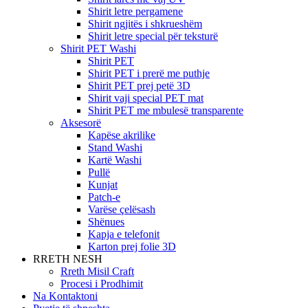
Shirit letre pergamene
Shirit ngjitës i shkrueshëm
Shirit letre special për teksturë
Shirit PET Washi
Shirit PET
Shirit PET i prerë me puthje
Shirit PET prej petë 3D
Shirit vaji special PET mat
Shirit PET me mbulesë transparente
Aksesorë
Kapëse akrilike
Stand Washi
Kartë Washi
Pullë
Kunjat
Patch-e
Varëse çelësash
Shënues
Kapja e telefonit
Karton prej folie 3D
RRETH NESH
Rreth Misil Craft
Procesi i Prodhimit
Na Kontaktoni