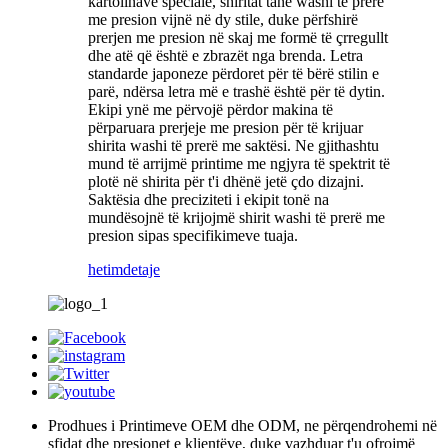
kartolinave speciale, shiritat tanë washi të prerë
me presion vijnë në dy stile, duke përfshirë
prerjen me presion në skaj me formë të çrregullt
dhe atë që është e zbrazët nga brenda. Letra
standarde japoneze përdoret për të bërë stilin e
parë, ndërsa letra më e trashë është për të dytin.
Ekipi ynë me përvojë përdor makina të
përparuara prerjeje me presion për të krijuar
shirita washi të prerë me saktësi. Ne gjithashtu
mund të arrijmë printime me ngjyra të spektrit të
plotë në shirita për t'i dhënë jetë çdo dizajni.
Saktësia dhe preciziteti i ekipit tonë na
mundësojnë të krijojmë shirit washi të prerë me
presion sipas specifikimeve tuaja.
hetim
detaje
Prodhues i Printimeve OEM dhe ODM, ne përqendrohemi në
sfidat dhe presionet e klientëve, duke vazhduar t'u ofrojmë