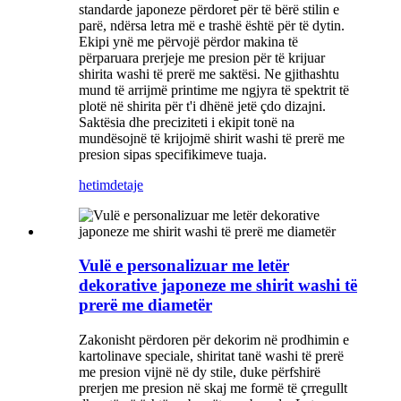
standarde japoneze përdoret për të bërë stilin e
parë, ndërsa letra më e trashë është për të dytin.
Ekipi ynë me përvojë përdor makina të
përparuara prerjeje me presion për të krijuar
shirita washi të prerë me saktësi. Ne gjithashtu
mund të arrijmë printime me ngjyra të spektrit të
plotë në shirita për t'i dhënë jetë çdo dizajni.
Saktësia dhe preciziteti i ekipit tonë na
mundësojnë të krijojmë shirit washi të prerë me
presion sipas specifikimeve tuaja.
hetim
detaje
Vulë e personalizuar me letër
dekorative japoneze me shirit washi të
prerë me diametër
Zakonisht përdoren për dekorim në prodhimin e
kartolinave speciale, shiritat tanë washi të prerë
me presion vijnë në dy stile, duke përfshirë
prerjen me presion në skaj me formë të çrregullt