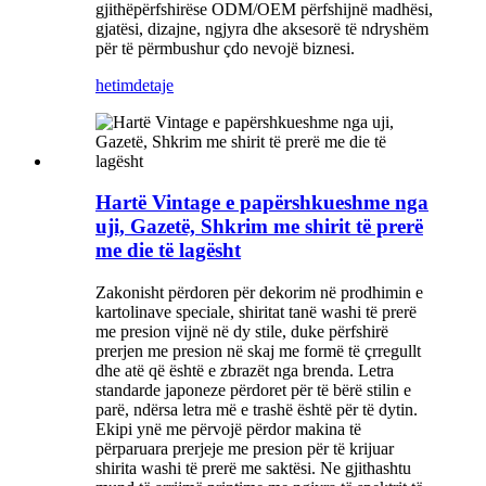
gjithëpërfshirëse ODM/OEM përfshijnë madhësi,
gjatësi, dizajne, ngjyra dhe aksesorë të ndryshëm
për të përmbushur çdo nevojë biznesi.
hetim
detaje
Hartë Vintage e papërshkueshme nga
uji, Gazetë, Shkrim me shirit të prerë
me die të lagësht
Zakonisht përdoren për dekorim në prodhimin e
kartolinave speciale, shiritat tanë washi të prerë
me presion vijnë në dy stile, duke përfshirë
prerjen me presion në skaj me formë të çrregullt
dhe atë që është e zbrazët nga brenda. Letra
standarde japoneze përdoret për të bërë stilin e
parë, ndërsa letra më e trashë është për të dytin.
Ekipi ynë me përvojë përdor makina të
përparuara prerjeje me presion për të krijuar
shirita washi të prerë me saktësi. Ne gjithashtu