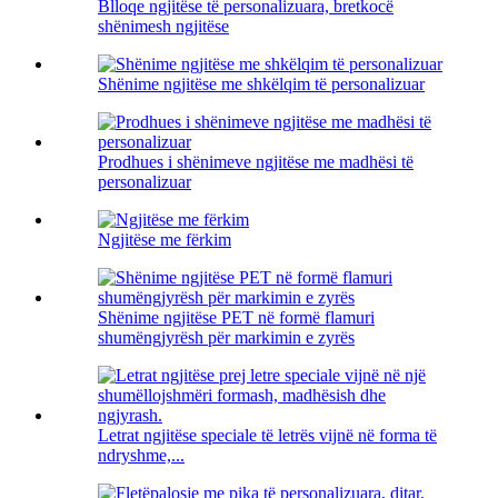
Blloqe ngjitëse të personalizuara, bretkocë
shënimesh ngjitëse
Shënime ngjitëse me shkëlqim të personalizuar
Prodhues i shënimeve ngjitëse me madhësi të
personalizuar
Ngjitëse me fërkim
Shënime ngjitëse PET në formë flamuri
shumëngjyrësh për markimin e zyrës
Letrat ngjitëse speciale të letrës vijnë në forma të
ndryshme,...