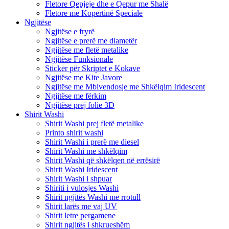
Fletore Qepjeje dhe e Qepur me Shalë
Fletore me Kopertinë Speciale
Ngjitëse
Ngjitëse e fryrë
Ngjitëse e prerë me diametër
Ngjitëse me fletë metalike
Ngjitëse Funksionale
Sticker për Skriptet e Kokave
Ngjitëse me Kite Javore
Ngjitëse me Mbivendosje me Shkëlqim Iridescent
Ngjitëse me fërkim
Ngjitëse prej folie 3D
Shirit Washi
Shirit Washi prej fletë metalike
Printo shirit washi
Shirit Washi i prerë me diesel
Shirit Washi me shkëlqim
Shirit Washi që shkëlqen në errësirë
Shirit Washi Iridescent
Shirit Washi i shpuar
Shiriti i vulosjes Washi
Shirit ngjitës Washi me rrotull
Shirit larës me vaj UV
Shirit letre pergamene
Shirit ngjitës i shkrueshëm