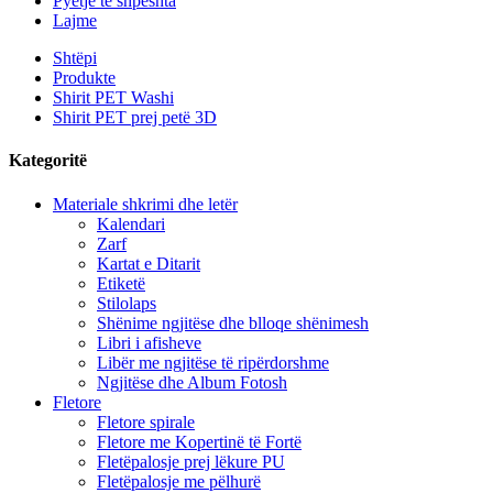
Pyetje të shpeshta
Lajme
Shtëpi
Produkte
Shirit PET Washi
Shirit PET prej petë 3D
Kategoritë
Materiale shkrimi dhe letër
Kalendari
Zarf
Kartat e Ditarit
Etiketë
Stilolaps
Shënime ngjitëse dhe blloqe shënimesh
Libri i afisheve
Libër me ngjitëse të ripërdorshme
Ngjitëse dhe Album Fotosh
Fletore
Fletore spirale
Fletore me Kopertinë të Fortë
Fletëpalosje prej lëkure PU
Fletëpalosje me pëlhurë