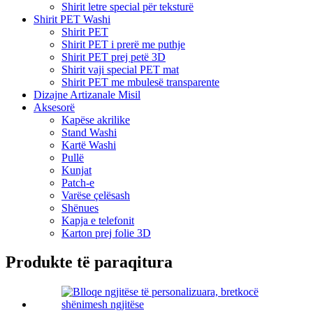
Shirit letre special për teksturë
Shirit PET Washi
Shirit PET
Shirit PET i prerë me puthje
Shirit PET prej petë 3D
Shirit vaji special PET mat
Shirit PET me mbulesë transparente
Dizajne Artizanale Misil
Aksesorë
Kapëse akrilike
Stand Washi
Kartë Washi
Pullë
Kunjat
Patch-e
Varëse çelësash
Shënues
Kapja e telefonit
Karton prej folie 3D
Produkte të paraqitura