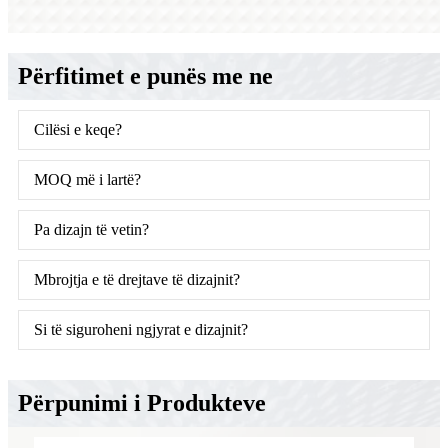
Përfitimet e punës me ne
Cilësi e keqe?
MOQ më i lartë?
Pa dizajn të vetin?
Mbrojtja e të drejtave të dizajnit?
Si të siguroheni ngjyrat e dizajnit?
Përpunimi i Produkteve