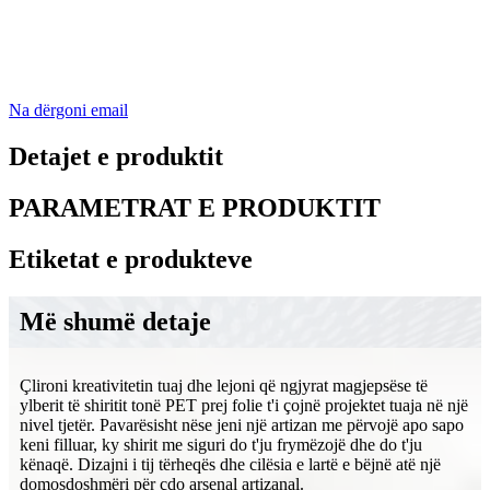
Na dërgoni email
Detajet e produktit
PARAMETRAT E PRODUKTIT
Etiketat e produkteve
Më shumë detaje
Çlironi kreativitetin tuaj dhe lejoni që ngjyrat magjepsëse të
ylberit të shiritit tonë PET prej folie t'i çojnë projektet tuaja në një
nivel tjetër. Pavarësisht nëse jeni një artizan me përvojë apo sapo
keni filluar, ky shirit me siguri do t'ju frymëzojë dhe do t'ju
kënaqë. Dizajni i tij tërheqës dhe cilësia e lartë e bëjnë atë një
domosdoshmëri për çdo arsenal artizanal.