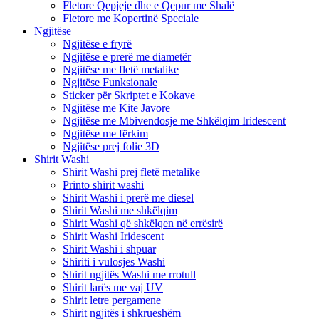
Fletore Qepjeje dhe e Qepur me Shalë
Fletore me Kopertinë Speciale
Ngjitëse
Ngjitëse e fryrë
Ngjitëse e prerë me diametër
Ngjitëse me fletë metalike
Ngjitëse Funksionale
Sticker për Skriptet e Kokave
Ngjitëse me Kite Javore
Ngjitëse me Mbivendosje me Shkëlqim Iridescent
Ngjitëse me fërkim
Ngjitëse prej folie 3D
Shirit Washi
Shirit Washi prej fletë metalike
Printo shirit washi
Shirit Washi i prerë me diesel
Shirit Washi me shkëlqim
Shirit Washi që shkëlqen në errësirë
Shirit Washi Iridescent
Shirit Washi i shpuar
Shiriti i vulosjes Washi
Shirit ngjitës Washi me rrotull
Shirit larës me vaj UV
Shirit letre pergamene
Shirit ngjitës i shkrueshëm