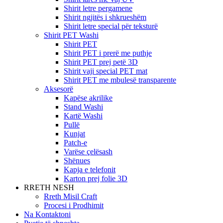
Shirit letre pergamene
Shirit ngjitës i shkrueshëm
Shirit letre special për teksturë
Shirit PET Washi
Shirit PET
Shirit PET i prerë me puthje
Shirit PET prej petë 3D
Shirit vaji special PET mat
Shirit PET me mbulesë transparente
Aksesorë
Kapëse akrilike
Stand Washi
Kartë Washi
Pullë
Kunjat
Patch-e
Varëse çelësash
Shënues
Kapja e telefonit
Karton prej folie 3D
RRETH NESH
Rreth Misil Craft
Procesi i Prodhimit
Na Kontaktoni