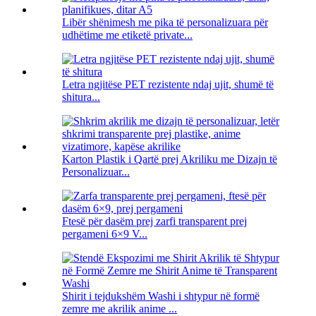
Libër shënimesh me pika të personalizuara për
udhëtime me etiketë private...
Letra ngjitëse PET rezistente ndaj ujit, shumë të
shitura...
Karton Plastik i Qartë prej Akriliku me Dizajn të
Personalizuar...
Ftesë për dasëm prej zarfi transparent prej
pergameni 6×9 V...
Shirit i tejdukshëm Washi i shtypur në formë
zemre me akrilik anime ...