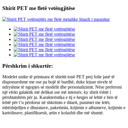
Shirit PET me fletë vetëngjitëse
Përshkrim i shkurtër:
Modelet unike të printuara të shiritit tonë PET prej folie janë të
disponueshme me ose pa bojë të bardhë, duke lejuar nivele të
ndryshme të ngopjes së modelit dhe personalizimit. Nëse preferoni
një efekt galaktik më delikat ose më intensiv, ky shirit është i
përshtatshëm për ju. Karakteristika e tij e heqjes së lehtë e bën të
lehtë për t’u përdorur në shkrimin e ditarit, punimet me letër,
mbështjelljen e dhuratave, paketimin, krijimin e albumeve, krijimin e
kartolinave, planifikuesit, artin e kolazhit dhe më shumë.