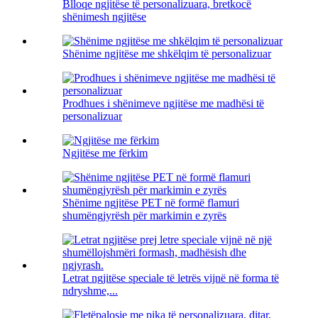
Blloqe ngjitëse të personalizuara, bretkocë
shënimesh ngjitëse
Shënime ngjitëse me shkëlqim të personalizuar
Prodhues i shënimeve ngjitëse me madhësi të
personalizuar
Ngjitëse me fërkim
Shënime ngjitëse PET në formë flamuri
shumëngjyrësh për markimin e zyrës
Letrat ngjitëse speciale të letrës vijnë në forma të
ndryshme,...