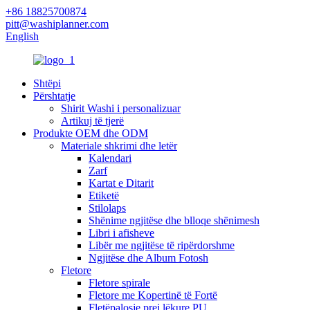
+86 18825700874
pitt@washiplanner.com
English
Shtëpi
Përshtatje
Shirit Washi i personalizuar
Artikuj të tjerë
Produkte OEM dhe ODM
Materiale shkrimi dhe letër
Kalendari
Zarf
Kartat e Ditarit
Etiketë
Stilolaps
Shënime ngjitëse dhe blloqe shënimesh
Libri i afisheve
Libër me ngjitëse të ripërdorshme
Ngjitëse dhe Album Fotosh
Fletore
Fletore spirale
Fletore me Kopertinë të Fortë
Fletëpalosje prej lëkure PU