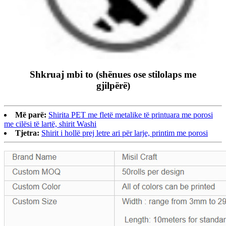
Shkruaj mbi to (shënues ose stilolaps me
gjilpërë)
Më parë:
Shirita PET me fletë metalike të printuara me porosi
me cilësi të lartë, shirit Washi
Tjetra:
Shirit i hollë prej letre ari për larje, printim me porosi