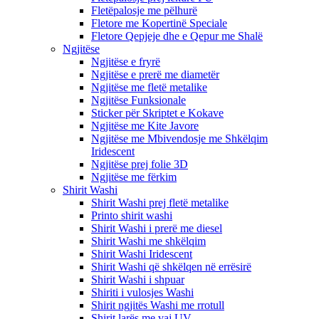
Fletëpalosje me pëlhurë
Fletore me Kopertinë Speciale
Fletore Qepjeje dhe e Qepur me Shalë
Ngjitëse
Ngjitëse e fryrë
Ngjitëse e prerë me diametër
Ngjitëse me fletë metalike
Ngjitëse Funksionale
Sticker për Skriptet e Kokave
Ngjitëse me Kite Javore
Ngjitëse me Mbivendosje me Shkëlqim
Iridescent
Ngjitëse prej folie 3D
Ngjitëse me fërkim
Shirit Washi
Shirit Washi prej fletë metalike
Printo shirit washi
Shirit Washi i prerë me diesel
Shirit Washi me shkëlqim
Shirit Washi Iridescent
Shirit Washi që shkëlqen në errësirë
Shirit Washi i shpuar
Shiriti i vulosjes Washi
Shirit ngjitës Washi me rrotull
Shirit larës me vaj UV