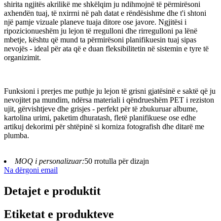
shirita ngjitës akrilikë me shkëlqim ju ndihmojnë të përmirësoni
axhendën tuaj, të nxirrni në pah datat e rëndësishme dhe t'i shtoni
një pamje vizuale planeve tuaja ditore ose javore. Ngjitësi i
ripozicionueshëm ju lejon të rregulloni dhe rirregulloni pa lënë
mbetje, kështu që mund ta përmirësoni planifikuesin tuaj sipas
nevojës - ideal për ata që e duan fleksibilitetin në sistemin e tyre të
organizimit.
Funksioni i prerjes me puthje ju lejon të grisni gjatësinë e saktë që ju
nevojitet pa mundim, ndërsa materiali i qëndrueshëm PET i reziston
ujit, gërvishtjeve dhe grisjes - perfekt për të zbukuruar albume,
kartolina urimi, paketim dhuratash, fletë planifikuese ose edhe
artikuj dekorimi për shtëpinë si korniza fotografish dhe ditarë me
plumba.
MOQ i personalizuar:
50 rrotulla për dizajn
Na dërgoni email
Detajet e produktit
Etiketat e produkteve