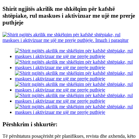
Shirit ngjitës akrilik me shkëlqim për kafshë
shtëpiake, rul maskues i aktivizuar me ujë me prerje
puthjeje
Përshkrim i shkurtër:
Të përshtatura posaçërisht për planifikues, revista dhe axhenda, këto