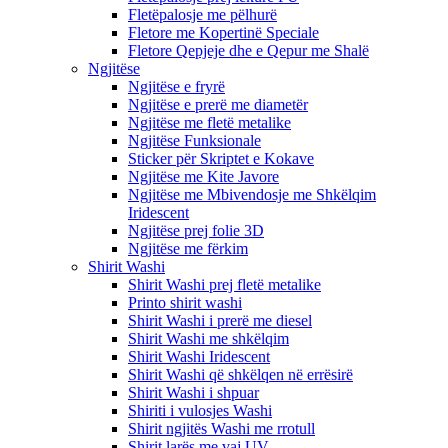
Fletëpalosje me pëlhurë
Fletore me Kopertinë Speciale
Fletore Qepjeje dhe e Qepur me Shalë
Ngjitëse
Ngjitëse e fryrë
Ngjitëse e prerë me diametër
Ngjitëse me fletë metalike
Ngjitëse Funksionale
Sticker për Skriptet e Kokave
Ngjitëse me Kite Javore
Ngjitëse me Mbivendosje me Shkëlqim
Iridescent
Ngjitëse prej folie 3D
Ngjitëse me fërkim
Shirit Washi
Shirit Washi prej fletë metalike
Printo shirit washi
Shirit Washi i prerë me diesel
Shirit Washi me shkëlqim
Shirit Washi Iridescent
Shirit Washi që shkëlqen në errësirë
Shirit Washi i shpuar
Shiriti i vulosjes Washi
Shirit ngjitës Washi me rrotull
Shirit larës me vaj UV