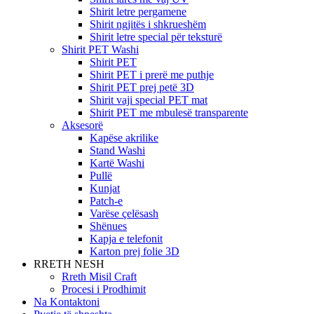
Shirit letre pergamene
Shirit ngjitës i shkrueshëm
Shirit letre special për teksturë
Shirit PET Washi
Shirit PET
Shirit PET i prerë me puthje
Shirit PET prej petë 3D
Shirit vaji special PET mat
Shirit PET me mbulesë transparente
Aksesorë
Kapëse akrilike
Stand Washi
Kartë Washi
Pullë
Kunjat
Patch-e
Varëse çelësash
Shënues
Kapja e telefonit
Karton prej folie 3D
RRETH NESH
Rreth Misil Craft
Procesi i Prodhimit
Na Kontaktoni