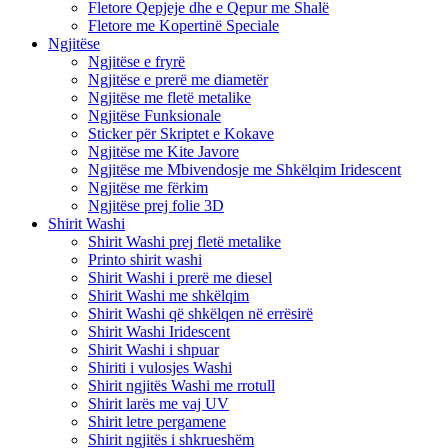
Fletore Qepjeje dhe e Qepur me Shalë
Fletore me Kopertinë Speciale
Ngjitëse
Ngjitëse e fryrë
Ngjitëse e prerë me diametër
Ngjitëse me fletë metalike
Ngjitëse Funksionale
Sticker për Skriptet e Kokave
Ngjitëse me Kite Javore
Ngjitëse me Mbivendosje me Shkëlqim Iridescent
Ngjitëse me fërkim
Ngjitëse prej folie 3D
Shirit Washi
Shirit Washi prej fletë metalike
Printo shirit washi
Shirit Washi i prerë me diesel
Shirit Washi me shkëlqim
Shirit Washi që shkëlqen në errësirë
Shirit Washi Iridescent
Shirit Washi i shpuar
Shiriti i vulosjes Washi
Shirit ngjitës Washi me rrotull
Shirit larës me vaj UV
Shirit letre pergamene
Shirit ngjitës i shkrueshëm