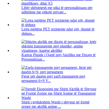
Libër shënimesh me pika të personalizuara për
udhëtime me etiketë private...
Letra ngjitëse PET rezistente ndaj ujit, shumë të
shitura...
Karton Plastik i Qartë prej Akriliku me Dizajn të
Personalizuar...
Ftesë për dasëm prej zarfi transparent prej
pergameni 6×9 V...
Shirit i tejdukshëm Washi i shtypur në formë
zemre me akrilik anime ...