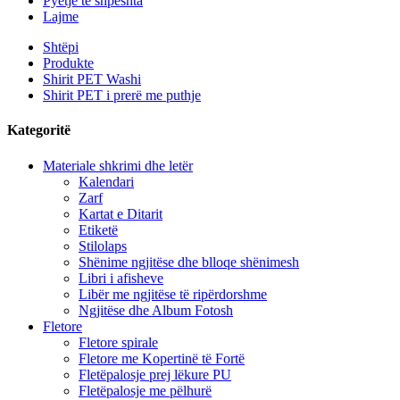
Pyetje të shpeshta
Lajme
Shtëpi
Produkte
Shirit PET Washi
Shirit PET i prerë me puthje
Kategoritë
Materiale shkrimi dhe letër
Kalendari
Zarf
Kartat e Ditarit
Etiketë
Stilolaps
Shënime ngjitëse dhe blloqe shënimesh
Libri i afisheve
Libër me ngjitëse të ripërdorshme
Ngjitëse dhe Album Fotosh
Fletore
Fletore spirale
Fletore me Kopertinë të Fortë
Fletëpalosje prej lëkure PU
Fletëpalosje me pëlhurë