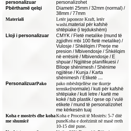
personalizuar
personalizohet
P
bërthamë qelqi
Diametri 25mm / 32mm (normal) /
38mm / 77mm
Materiali
Letër japoneze Kraft, letër
washi.
material për kafshë
shtëpiake (i tejdukshëm)
Lloji i personalizuar
CMYK / Fletë metalike (mund të
zgjidhni mbi 100 fletë metalike) /
Vulosje / Shkëlqim / Prerje me
presion / Mbivendosje / Shkëlqim
në errësirë ​​/ Mbivendosje / E
shpuar / Ngjitëse planifikuesi /
Blloqe shënimesh / Shënime
ngjitëse / Kunja / Karta
shënimesh / Etiketë ....
Personalizuar
Pako
pako mbështjellëse me tkurrje
termike
(normale) / kuti për kafshë
shtëpiake / kuti letre / kartë me
kokë / tub plastik / qese op / vulë
etikete / mund të personalizohet
me kërkesën tuaj
Koha e mostrës dhe koha
Koha e Procesit të Mostrës: 5-7 ditë
me shumicë
pune
Koha e dorëzimit në masë rreth
10-15 ditë pune.