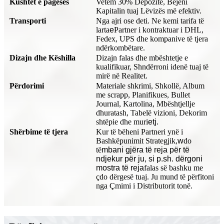
Kushtet e pagesës
Vetëm 30% Depozitë, Bëjeni
Kapitalin tuaj Lëvizës më efektiv.
Transporti
Nga ajri ose deti. Ne kemi tarifa të
larta
e
Partner i kontraktuar i DHL,
Fedex, UPS dhe kompanive të tjera
ndërkombëtare.
Dizajn dhe Këshilla
Dizajn falas dhe mbështetje e
kualifikuar, Shndërroni idenë tuaj të
mirë në Realitet.
Përdorimi
Materiale shkrimi, Shkollë, Album
me scrapp, Planifikues, Bullet
Journal, Kartolina, Mbështjellje
dhuratash, Tabelë vizioni, Dekorim
shtëpie dhe muri
etj.
Shërbime të tjera
Kur të bëheni Partneri ynë i
Bashkëpunimit Strategjik,
w
do
të
mbani gjëra të reja për të
ndjekur për ju, si p.sh. dërgoni
mostra të reja
falas së bashku me
çdo dërgesë tuaj. Ju mund të përfitoni
nga Çmimi i Distributorit tonë.