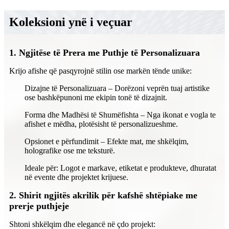
Koleksioni ynë i veçuar
1. Ngjitëse të Prera ​​me Puthje të Personalizuara
Krijo afishe që pasqyrojnë stilin ose markën tënde unike:
Dizajne të Personalizuara – Dorëzoni veprën tuaj artistike
ose bashkëpunoni me ekipin tonë të dizajnit.
Forma dhe Madhësi të Shumëfishta – Nga ikonat e vogla te
afishet e mëdha, plotësisht të personalizueshme.
Opsionet e përfundimit – Efekte mat, me shkëlqim,
holografike ose me teksturë.
Ideale për: Logot e markave, etiketat e produkteve, dhuratat
në evente dhe projektet krijuese.
2. Shirit ngjitës akrilik për kafshë shtëpiake me
prerje puthjeje
Shtoni shkëlqim dhe elegancë në çdo projekt: