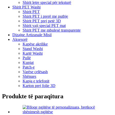
Shirit letre special për teksturë
Shirit PET Washi
Shirit PET
Shirit PET i prerë me puthje
Shirit PET prej petë 3D
Shirit vaji special PET mat
Shirit PET me mbulesë transparente
Dizajne Artizanale Misil
Aksesorë
Kapëse akrilike
Stand Washi
Kartë Washi
Pullë
Kunjat
Patch-e
Varëse çelësash
Shënues
Kapja e telefonit
Karton prej folie 3D
Produkte të paraqitura