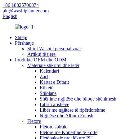
+86 18825700874
pitt@washiplanner.com
English
Shtëpi
Përshtatje
Shirit Washi i personalizuar
Artikuj të tjerë
Produkte OEM dhe ODM
Materiale shkrimi dhe letër
Kalendari
Zarf
Kartat e Ditarit
Etiketë
Stilolaps
Shënime ngjitëse dhe blloqe shënimesh
Libri i afisheve
Libër me ngjitëse të ripërdorshme
Ngjitëse dhe Album Fotosh
Fletore
Fletore spirale
Fletore me Kopertinë të Fortë
Fletëpalosje prej lëkure PU