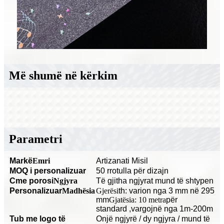
Më shumë në kërkim
Parametri
Markë
Emri
Artizanati Misil
MOQ i personalizuar
50 rrotulla për dizajn
C
me porosi
Ngjyra
Të gjitha ngjyrat mund të shtypen
Personalizuar
Madhësia
Gjerësi
th: varion nga 3 mm në 295
mm
Gjatësia: 10 metra
për
standard
,vargojnë nga 1m-200m
Tub me logo të
O
një ngjyrë / dy ngjyra / mund të