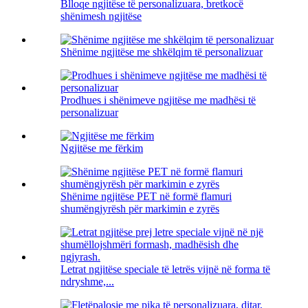
Blloqe ngjitëse të personalizuara, bretkocë
shënimesh ngjitëse
Shënime ngjitëse me shkëlqim të personalizuar
Prodhues i shënimeve ngjitëse me madhësi të
personalizuar
Ngjitëse me fërkim
Shënime ngjitëse PET në formë flamuri
shumëngjyrësh për markimin e zyrës
Letrat ngjitëse speciale të letrës vijnë në forma të
ndryshme,...