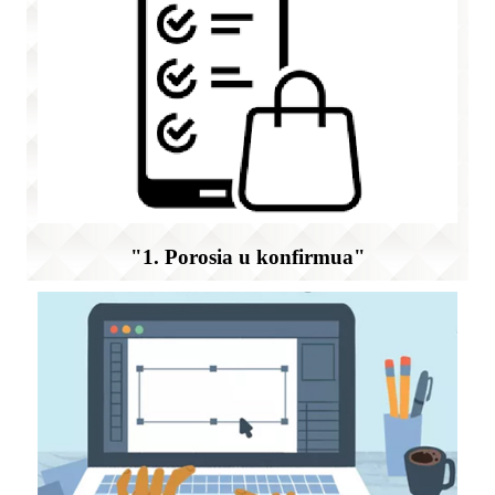
"1. Porosia u konfirmua"