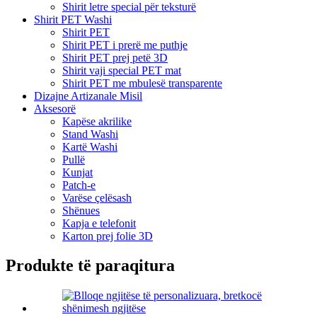
Shirit letre special për teksturë
Shirit PET Washi
Shirit PET
Shirit PET i prerë me puthje
Shirit PET prej petë 3D
Shirit vaji special PET mat
Shirit PET me mbulesë transparente
Dizajne Artizanale Misil
Aksesorë
Kapëse akrilike
Stand Washi
Kartë Washi
Pullë
Kunjat
Patch-e
Varëse çelësash
Shënues
Kapja e telefonit
Karton prej folie 3D
Produkte të paraqitura