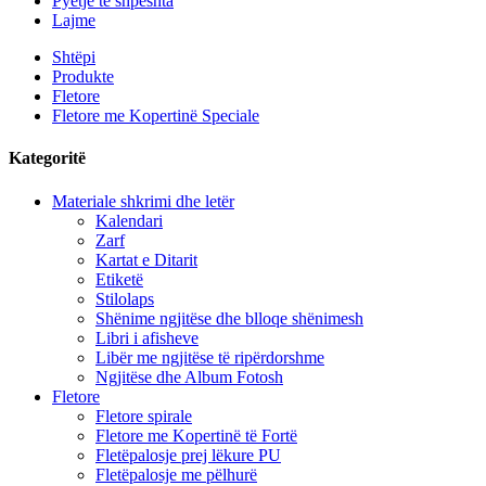
Pyetje të shpeshta
Lajme
Shtëpi
Produkte
Fletore
Fletore me Kopertinë Speciale
Kategoritë
Materiale shkrimi dhe letër
Kalendari
Zarf
Kartat e Ditarit
Etiketë
Stilolaps
Shënime ngjitëse dhe blloqe shënimesh
Libri i afisheve
Libër me ngjitëse të ripërdorshme
Ngjitëse dhe Album Fotosh
Fletore
Fletore spirale
Fletore me Kopertinë të Fortë
Fletëpalosje prej lëkure PU
Fletëpalosje me pëlhurë