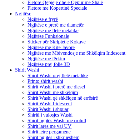
Fletore Qepjeje dhe e Qepur me Shalë
Fletore me Kopertinë Speciale
Ngjitëse
Ngjitëse e fryrë
Ngjitëse e prerë me diametër
Ngjitëse me fletë metalike
Ngjitëse Funksionale
Sticker për Skriptet e Kokave
Ngjitëse me Kite Javore
Ngjitëse me Mbivendosje me Shkëlqim Iridescent
Ngjitëse me fërkim
Ngjitëse prej folie 3D
Shirit Washi
Shirit Washi prej fletë metalike
Printo shirit washi
Shirit Washi i prerë me diesel
Shirit Washi me shkëlqim
Shirit Washi që shkëlqen në errësirë
Shirit Washi Iridescent
Shirit Washi i shpuar
Shiriti i vulosjes Washi
Shirit ngjitës Washi me rrotull
Shirit larës me vaj UV
Shirit letre pergamene
Shirit ngjitës i shkrueshëm