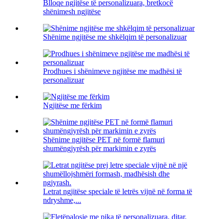
Blloqe ngjitëse të personalizuara, bretkocë
shënimesh ngjitëse
Shënime ngjitëse me shkëlqim të personalizuar
Prodhues i shënimeve ngjitëse me madhësi të
personalizuar
Ngjitëse me fërkim
Shënime ngjitëse PET në formë flamuri
shumëngjyrësh për markimin e zyrës
Letrat ngjitëse speciale të letrës vijnë në forma të
ndryshme,...