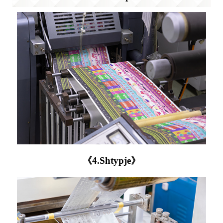
《4.Shtypje》