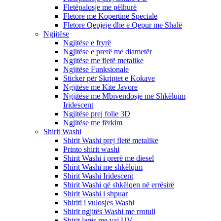
Fletëpalosje me pëlhurë
Fletore me Kopertinë Speciale
Fletore Qepjeje dhe e Qepur me Shalë
Ngjitëse
Ngjitëse e fryrë
Ngjitëse e prerë me diametër
Ngjitëse me fletë metalike
Ngjitëse Funksionale
Sticker për Skriptet e Kokave
Ngjitëse me Kite Javore
Ngjitëse me Mbivendosje me Shkëlqim
Iridescent
Ngjitëse prej folie 3D
Ngjitëse me fërkim
Shirit Washi
Shirit Washi prej fletë metalike
Printo shirit washi
Shirit Washi i prerë me diesel
Shirit Washi me shkëlqim
Shirit Washi Iridescent
Shirit Washi që shkëlqen në errësirë
Shirit Washi i shpuar
Shiriti i vulosjes Washi
Shirit ngjitës Washi me rrotull
Shirit larës me vaj UV