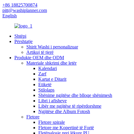
+86 18825700874
pitt@washiplanner.com
English
Shtëpi
Përshtatje
Shirit Washi i personalizuar
Artikuj të tjerë
Produkte OEM dhe ODM
Materiale shkrimi dhe letër
Kalendari
Zarf
Kartat e Ditarit
Etiketë
Stilolaps
Shënime ngjitëse dhe blloqe shënimesh
Libri i afisheve
Libër me ngjitëse të ripërdorshme
Ngjitëse dhe Album Fotosh
Fletore
Fletore spirale
Fletore me Kopertinë të Fortë
Fletëpalosje prej lëkure PU