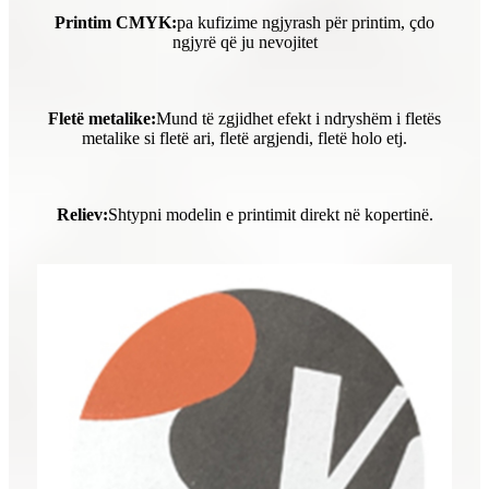
Printim CMYK:
pa kufizime ngjyrash për printim, çdo
ngjyrë që ju nevojitet
Fletë metalike:
Mund të zgjidhet efekt i ndryshëm i fletës
metalike si fletë ari, fletë argjendi, fletë holo etj.
Reliev:
Shtypni modelin e printimit direkt në kopertinë.