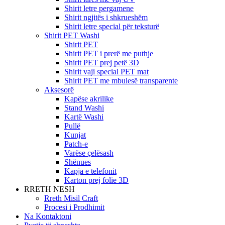
Shirit letre pergamene
Shirit ngjitës i shkrueshëm
Shirit letre special për teksturë
Shirit PET Washi
Shirit PET
Shirit PET i prerë me puthje
Shirit PET prej petë 3D
Shirit vaji special PET mat
Shirit PET me mbulesë transparente
Aksesorë
Kapëse akrilike
Stand Washi
Kartë Washi
Pullë
Kunjat
Patch-e
Varëse çelësash
Shënues
Kapja e telefonit
Karton prej folie 3D
RRETH NESH
Rreth Misil Craft
Procesi i Prodhimit
Na Kontaktoni