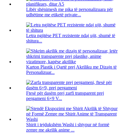
Libër shënimesh me pika të personalizuara për
udhëtime me etiketë private...
Letra ngjitëse PET rezistente ndaj ujit, shumë të
shitura...
Karton Plastik i Qartë prej Akriliku me Dizajn të
Personalizuar...
Ftesë për dasëm prej zarfi transparent prej
pergameni 6×9 V...
Shirit i tejdukshëm Washi i shtypur në formë
zemre me akrilik anime ...