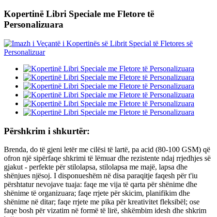
Kopertinë Libri Speciale me Fletore të
Personalizuara
Përshkrim i shkurtër:
Brenda, do të gjeni letër me cilësi të lartë, pa acid (80-100 GSM) që
ofron një sipërfaqe shkrimi të lëmuar dhe rezistente ndaj rrjedhjes së
gjakut - perfekte për stilolapsa, stilolapsa me majë, lapsa dhe
shënjues njësoj. I disponueshëm në disa paraqitje faqesh për t'iu
përshtatur nevojave tuaja: faqe me vija të qarta për shënime dhe
shënime të organizuara; faqe rrjete për skicim, planifikim dhe
shënime në ditar; faqe rrjete me pika për kreativitet fleksibël; ose
faqe bosh për vizatim në formë të lirë, shkëmbim idesh dhe shkrim