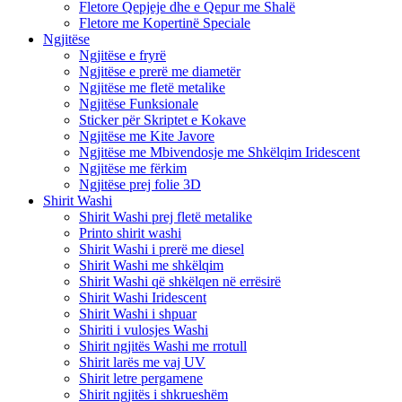
Fletore Qepjeje dhe e Qepur me Shalë
Fletore me Kopertinë Speciale
Ngjitëse
Ngjitëse e fryrë
Ngjitëse e prerë me diametër
Ngjitëse me fletë metalike
Ngjitëse Funksionale
Sticker për Skriptet e Kokave
Ngjitëse me Kite Javore
Ngjitëse me Mbivendosje me Shkëlqim Iridescent
Ngjitëse me fërkim
Ngjitëse prej folie 3D
Shirit Washi
Shirit Washi prej fletë metalike
Printo shirit washi
Shirit Washi i prerë me diesel
Shirit Washi me shkëlqim
Shirit Washi që shkëlqen në errësirë
Shirit Washi Iridescent
Shirit Washi i shpuar
Shiriti i vulosjes Washi
Shirit ngjitës Washi me rrotull
Shirit larës me vaj UV
Shirit letre pergamene
Shirit ngjitës i shkrueshëm