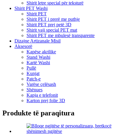
Shirit letre special për teksturë
Shirit PET Washi
Shirit PET
Shirit PET i prerë me puthje
Shirit PET prej petë 3D
Shirit vaji special PET mat
Shirit PET me mbulesë transparente
Dizajne Artizanale Misil
Aksesorë
Kapëse akrilike
Stand Washi
Kartë Washi
Pullë
Kunjat
Patch-e
Varëse çelësash
Shënues
Kapja e telefonit
Karton prej folie 3D
Produkte të paraqitura