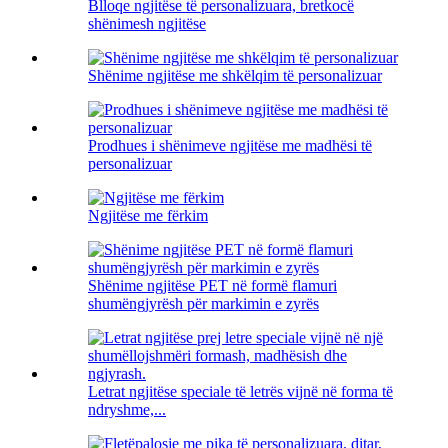
Blloqe ngjitëse të personalizuara, bretkocë
shënimesh ngjitëse
Shënime ngjitëse me shkëlqim të personalizuar
Prodhues i shënimeve ngjitëse me madhësi të
personalizuar
Ngjitëse me fërkim
Shënime ngjitëse PET në formë flamuri
shumëngjyrësh për markimin e zyrës
Letrat ngjitëse speciale të letrës vijnë në forma të
ndryshme,...