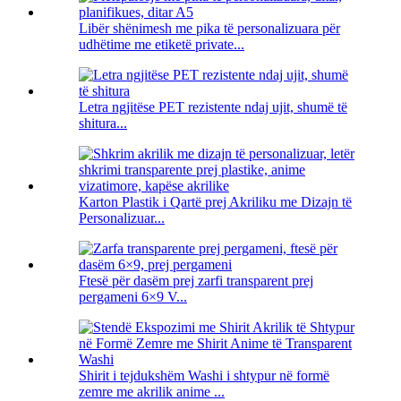
Libër shënimesh me pika të personalizuara për
udhëtime me etiketë private...
Letra ngjitëse PET rezistente ndaj ujit, shumë të
shitura...
Karton Plastik i Qartë prej Akriliku me Dizajn të
Personalizuar...
Ftesë për dasëm prej zarfi transparent prej
pergameni 6×9 V...
Shirit i tejdukshëm Washi i shtypur në formë
zemre me akrilik anime ...