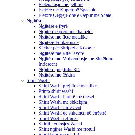
Fletëpalosje me pëlhurë
Fletore me Kopertinë Speciale
Fletore Qepjeje dhe e Qepur me Shalë
Ngjitëse
Ngjitëse e fryrë
Ngjitëse e prerë me diametër
Ngjitëse me fletë metalike
Ngjitëse Funksionale
Sticker për Skriptet e Kokave
Ngjitëse me Kite Javore
Ngjitëse me Mbivendosje me Shkëlqim
Iridescent
Ngjitëse prej folie 3D
Ngjitëse me fërkim
Shirit Washi
Shirit Washi prej fletë metalike
Printo shirit washi
Shirit Washi i prerë me diesel
Shirit Washi me shkëlqim
Shirit Washi Iridescent
Shirit Washi që shkëlqen në errësirë
Shirit Washi i shpuar
Shiriti i vulosjes Washi
Shirit ngjitës Washi me rrotull
Shirit larës me vaj UV