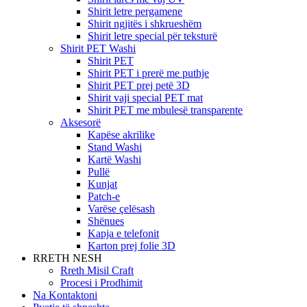
Shirit letre pergamene
Shirit ngjitës i shkrueshëm
Shirit letre special për teksturë
Shirit PET Washi
Shirit PET
Shirit PET i prerë me puthje
Shirit PET prej petë 3D
Shirit vaji special PET mat
Shirit PET me mbulesë transparente
Aksesorë
Kapëse akrilike
Stand Washi
Kartë Washi
Pullë
Kunjat
Patch-e
Varëse çelësash
Shënues
Kapja e telefonit
Karton prej folie 3D
RRETH NESH
Rreth Misil Craft
Procesi i Prodhimit
Na Kontaktoni