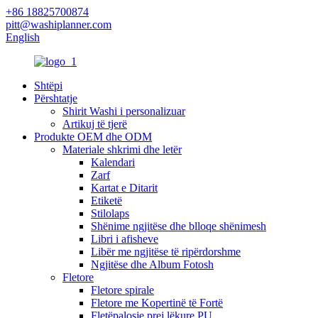
+86 18825700874
pitt@washiplanner.com
English
Shtëpi
Përshtatje
Shirit Washi i personalizuar
Artikuj të tjerë
Produkte OEM dhe ODM
Materiale shkrimi dhe letër
Kalendari
Zarf
Kartat e Ditarit
Etiketë
Stilolaps
Shënime ngjitëse dhe blloqe shënimesh
Libri i afisheve
Libër me ngjitëse të ripërdorshme
Ngjitëse dhe Album Fotosh
Fletore
Fletore spirale
Fletore me Kopertinë të Fortë
Fletëpalosje prej lëkure PU