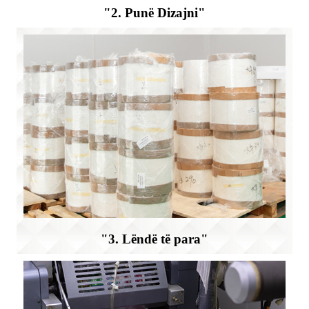
"2. Punë Dizajni"
"3. Lëndë të para"