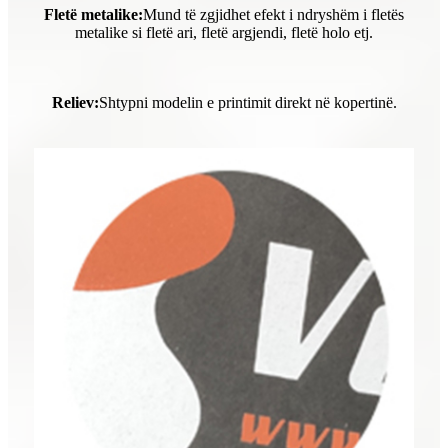
Fletë metalike:
Mund të zgjidhet efekt i ndryshëm i fletës
metalike si fletë ari, fletë argjendi, fletë holo etj.
Reliev:
Shtypni modelin e printimit direkt në kopertinë.