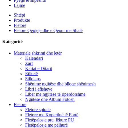
Pyetje të shpeshta
Lajme
Shtëpi
Produkte
Fletore
Fletore Qepjeje dhe e Qepur me Shalë
Kategoritë
Materiale shkrimi dhe letër
Kalendari
Zarf
Kartat e Ditarit
Etiketë
Stilolaps
Shënime ngjitëse dhe blloqe shënimesh
Libri i afisheve
Libër me ngjitëse të ripërdorshme
Ngjitëse dhe Album Fotosh
Fletore
Fletore spirale
Fletore me Kopertinë të Fortë
Fletëpalosje prej lëkure PU
Fletëpalosje me pëlhurë