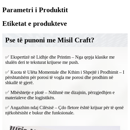
Parametri i Produktit
Etiketat e produkteve
Pse të punoni me Misil Craft?
✅ Ekspertizë në Lidhje dhe Printim – Nga qepja klasike me
shalën deri te teksturat krijuese me push.
✅ Kuota të Ulëta Momentale dhe Kthim i Shpejtë i Prodhimit – I
përshtatshëm për porosi të vogla me porosi dhe prodhim në
shkallë të gjerë.
✅ Mbështetje e plotë – Ndihmë me dizajnin, përzgjedhjen e
materialeve dhe logjistikën.
✅ Angazhim ndaj Cilësisë – Çdo fletore është krijuar për të qenë
njëkohësisht e bukur dhe funksionale.