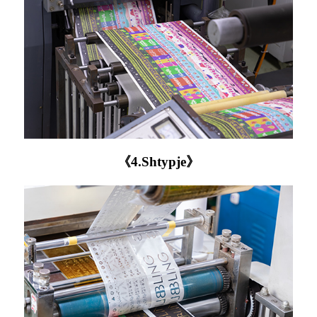
《4.Shtypje》