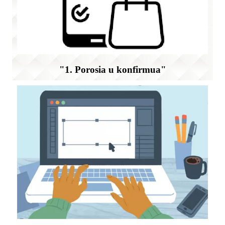
"1. Porosia u konfirmua"