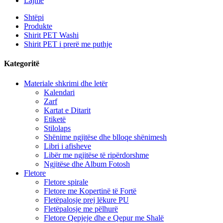
Lajme
Shtëpi
Produkte
Shirit PET Washi
Shirit PET i prerë me puthje
Kategoritë
Materiale shkrimi dhe letër
Kalendari
Zarf
Kartat e Ditarit
Etiketë
Stilolaps
Shënime ngjitëse dhe blloqe shënimesh
Libri i afisheve
Libër me ngjitëse të ripërdorshme
Ngjitëse dhe Album Fotosh
Fletore
Fletore spirale
Fletore me Kopertinë të Fortë
Fletëpalosje prej lëkure PU
Fletëpalosje me pëlhurë
Fletore Qepjeje dhe e Qepur me Shalë