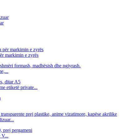
ar
ër markimin e zyrës
e,...
e etiketë private...
izuar...
 V...