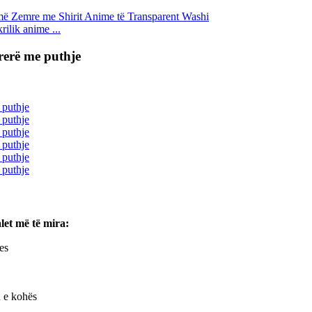
ilik anime ...
prerë me puthje
let më të mira:
es
n e kohës