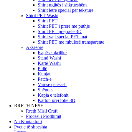
Shirit ngjitës i shkrueshëm
Shirit letre special për teksturë
Shirit PET Washi
Shirit PET
Shirit PET i prerë me puthje
Shirit PET prej petë 3D
Shirit vaji special PET mat
Shirit PET me mbulesë transparente
Aksesorë
Kapëse akrilike
Stand Washi
Kartë Washi
Pullë
Kunjat
Patch-e
Varëse çelësash
Shënues
Kapja e telefonit
Karton prej folie 3D
RRETH NESH
Rreth Misil Craft
Procesi i Prodhimit
Na Kontaktoni
Pyetje të shpeshta