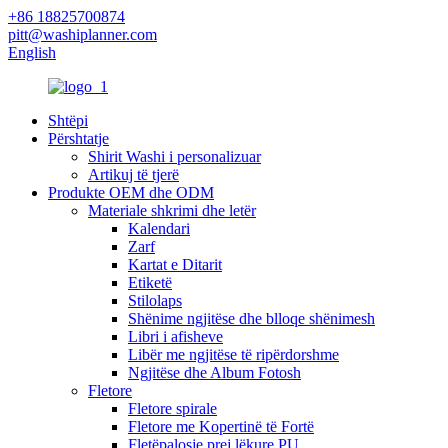
+86 18825700874
pitt@washiplanner.com
English
Shtëpi
Përshtatje
Shirit Washi i personalizuar
Artikuj të tjerë
Produkte OEM dhe ODM
Materiale shkrimi dhe letër
Kalendari
Zarf
Kartat e Ditarit
Etiketë
Stilolaps
Shënime ngjitëse dhe blloqe shënimesh
Libri i afisheve
Libër me ngjitëse të ripërdorshme
Ngjitëse dhe Album Fotosh
Fletore
Fletore spirale
Fletore me Kopertinë të Fortë
Fletëpalosje prej lëkure PU