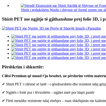
Shirit i tejdukshëm Washi i shtypur në formë zemre me akr
Shirit PET me ngjitje të gjithanshme prej folie 3D, i 
Përshkrim i shkurtër:
Cilësi Premium që mund t'ju besohet, ne përdorim vetëm materia
✔ Shirit PET i cilësisë së lartë - i qëndrueshëm dhe rezistent ndaj grisj
✔ Ngjitës i fortë por i lëvizshëm – ngjitet mirë por hiqet pastër
✔ Fletë metalike rezistente ndaj zbehjes – ruan shkëlqimin me kalimi