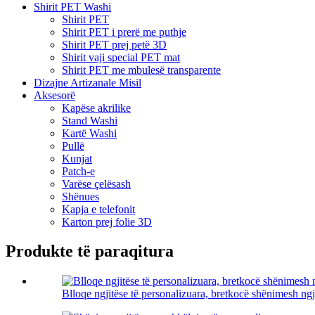
Shirit PET Washi
Shirit PET
Shirit PET i prerë me puthje
Shirit PET prej petë 3D
Shirit vaji special PET mat
Shirit PET me mbulesë transparente
Dizajne Artizanale Misil
Aksesorë
Kapëse akrilike
Stand Washi
Kartë Washi
Pullë
Kunjat
Patch-e
Varëse çelësash
Shënues
Kapja e telefonit
Karton prej folie 3D
Produkte të paraqitura
Blloqe ngjitëse të personalizuara, bretkocë shënimesh ngj