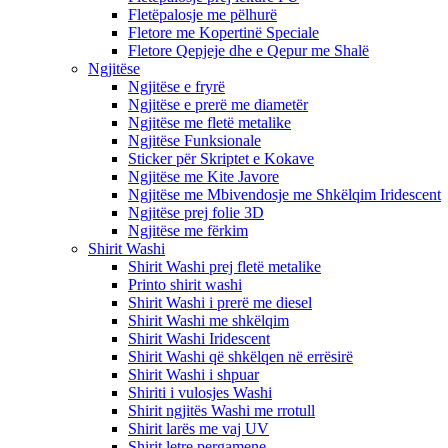
Fletëpalosje me pëlhurë
Fletore me Kopertinë Speciale
Fletore Qepjeje dhe e Qepur me Shalë
Ngjitëse
Ngjitëse e fryrë
Ngjitëse e prerë me diametër
Ngjitëse me fletë metalike
Ngjitëse Funksionale
Sticker për Skriptet e Kokave
Ngjitëse me Kite Javore
Ngjitëse me Mbivendosje me Shkëlqim Iridescent
Ngjitëse prej folie 3D
Ngjitëse me fërkim
Shirit Washi
Shirit Washi prej fletë metalike
Printo shirit washi
Shirit Washi i prerë me diesel
Shirit Washi me shkëlqim
Shirit Washi Iridescent
Shirit Washi që shkëlqen në errësirë
Shirit Washi i shpuar
Shiriti i vulosjes Washi
Shirit ngjitës Washi me rrotull
Shirit larës me vaj UV
Shirit letre pergamene