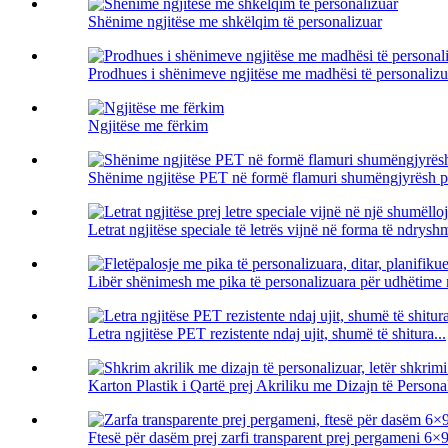
Shënime ngjitëse me shkëlqim të personalizuar
Prodhues i shënimeve ngjitëse me madhësi të personalizu
Ngjitëse me fërkim
Shënime ngjitëse PET në formë flamuri shumëngjyrësh p
Letrat ngjitëse speciale të letrës vijnë në forma të ndryshm
Libër shënimesh me pika të personalizuara për udhëtime m
Letra ngjitëse PET rezistente ndaj ujit, shumë të shitura...
Karton Plastik i Qartë prej Akriliku me Dizajn të Personal
Ftesë për dasëm prej zarfi transparent prej pergameni 6×9